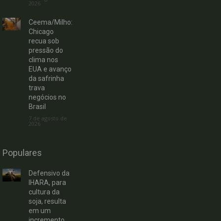
2026
Ceema/Milho:
Chicago
recua sob
pressão do
clima nos
EUA e avanço
da safrinha
trava
negócios no
Brasil
7 de agosto de
2026
Populares
Defensivo da
IHARA, para
cultura da
soja, resulta
em um
incremento