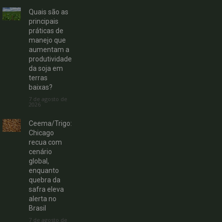
Quais são as
principais
práticas de
manejo que
aumentam a
produtividade
da soja em
terras
baixas?
7 de agosto de
2026
Ceema/Trigo:
Chicago
recua com
cenário
global,
enquanto
quebra da
safra eleva
alerta no
Brasil
7 de agosto de