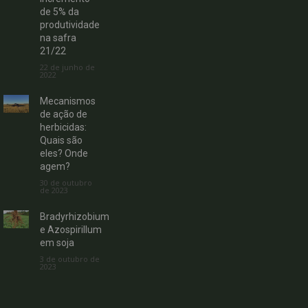
de 5% da
produtividade
na safra
21/22
22 de junho de
2022
Mecanismos
de ação de
herbicidas:
Quais são
eles? Onde
agem?
30 de outubro
de 2023
Bradyrhizobium
e Azospirillum
em soja
3 de outubro de
2023