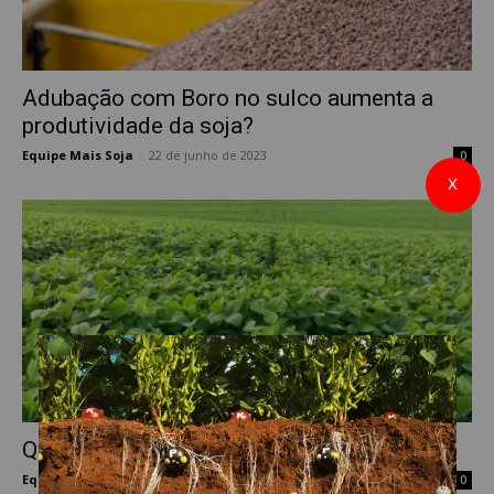
Adubação com Boro no sulco aumenta a
produtividade da soja?
Equipe Mais Soja
-
22 de junho de 2023
0
X
Quando aplicar Boro na soja?
Equipe Mais Soja
-
12 de maio de 2023
0