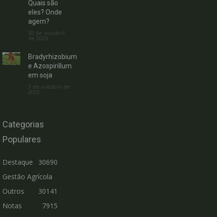
Quais são
eles? Onde
agem?
30 de outubro
de 2023
Bradyrhizobium
e Azospirillum
em soja
3 de outubro de
2023
Categorias
Populares
Destaque
30690
Gestão Agrícola
Outros
30141
Notas
7915