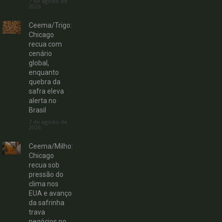
7 de agosto de
2026
Ceema/Trigo:
Chicago
recua com
cenário
global,
enquanto
quebra da
safra eleva
alerta no
Brasil
7 de agosto de
2026
Ceema/Milho:
Chicago
recua sob
pressão do
clima nos
EUA e avanço
da safrinha
trava
negócios no