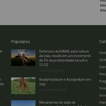
Evit
Imob
Des
Populares
Cat
de
Defensivo da IHARA, para cultura
Des
da soja, resulta em um incremento
Gest
de 5% da produtividade na safra
21/22
Out
22 de junho de 2022
Not
m
Bradyrhizobium e Azospirillum em
Pra
 da
soja
Doe
3 de outubro de 2023
Ino
Plan
Mecanismos de ação de
b