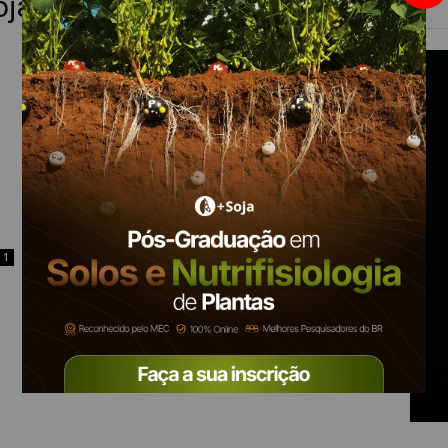
oja
1