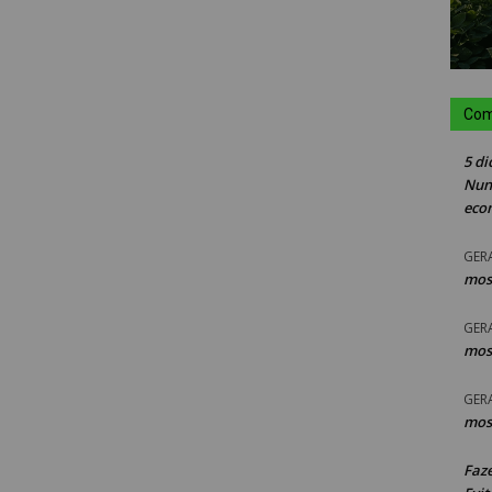
Com
5 di
Nun
eco
GER
mos
GER
mos
GER
mos
Faz