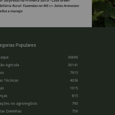
ar Surpresas na Primeira Safra - Casa Green
iliária Rural: Fazendas no MS
Solos Arenosos:
em
afios e manejo
egorias Populares
taque
30690
ão Agrícola
30141
ros
7915
as Técnicas
4036
gas
1015
nças
815
vações no agronegócio
790
tas Daninhas
750