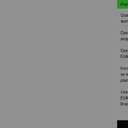
Pos
Quai
aum
Cee
enqu
Cee
EUA 
Ino
ao e
pla
Cee
EUA
Bras