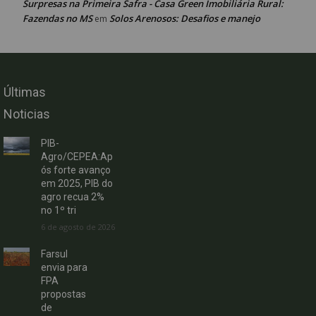
Surpresas na Primeira Safra - Casa Green Imobiliária Rural:
Fazendas no MS
Solos Arenosos: Desafios e manejo
em
Últimas
Noticias
PIB-
Agro/CEPEA:Ap
ós forte avanço
em 2025, PIB do
agro recua 2%
no 1º tri
6 de agosto de 2026
Farsul
envia para
FPA
propostas
de