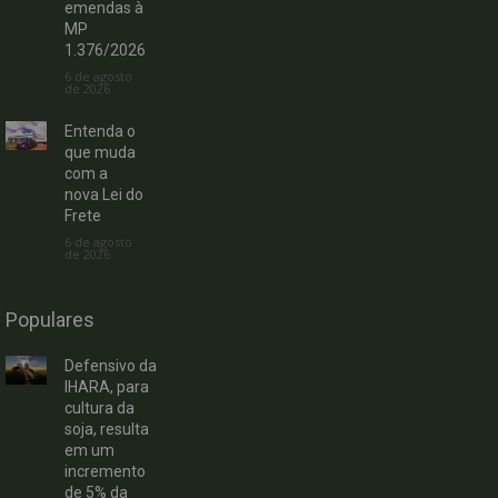
emendas à
MP
1.376/2026
6 de agosto
de 2026
Entenda o
que muda
com a
nova Lei do
Frete
6 de agosto
de 2026
Populares
Defensivo da
IHARA, para
cultura da
soja, resulta
em um
incremento
de 5% da