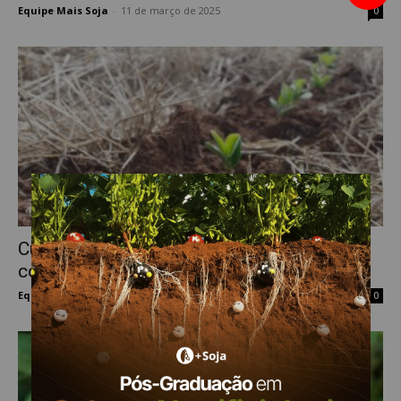
Equipe Mais Soja
-
11 de março de 2025
0
Culturas Bt e as principais pragas
controladas
Equipe Mais Soja
-
24 de janeiro de 2024
0