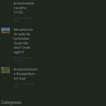
produtividade
na safra
21/22
22 de junho de
2022
Mecanismos
de ação de
herbicidas:
Quais são
eles? Onde
agem?
30 de outubro
de 2023
Bradyrhizobium
e Azospirillum
em soja
3 de outubro de
2023
Categorias