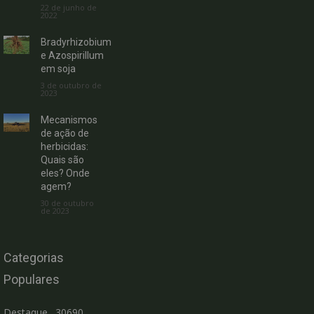
22 de junho de
2022
Bradyrhizobium
e Azospirillum
em soja
3 de outubro de
2023
Mecanismos
de ação de
herbicidas:
Quais são
eles? Onde
agem?
30 de outubro
de 2023
Categorias
Populares
Destaque
30690