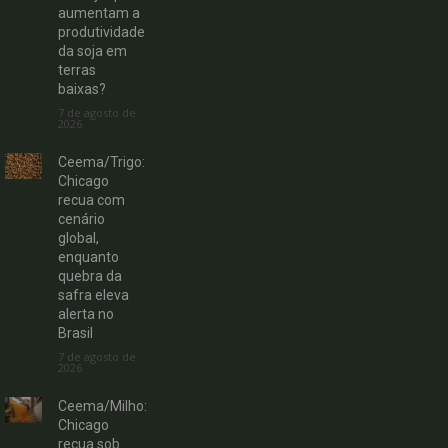
aumentam a
produtividade
da soja em
terras
baixas?
7 de agosto de
2026
Ceema/Trigo:
Chicago
recua com
cenário
global,
enquanto
quebra da
safra eleva
alerta no
Brasil
7 de agosto de
2026
Ceema/Milho:
Chicago
recua sob