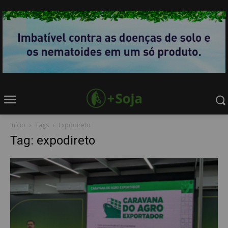
Início
Tags
Expodireto
Tag: expodireto