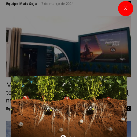
Equipe Mais Soja
-
7 de março de 2024
0
X
Mosaic Fertilizantes destaca soluções
tecnológicas com foco no agro sustentável,
na...
Equipe Mais Soja
-
5 de março de 2024
0