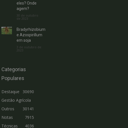
eles? Onde
agem?
30 de outubro
de 2023
Bradyrhizobium
e Azospirillum
em soja
3 de outubro de
2023
Categorias
Populares
Destaque
30690
Gestão Agrícola
Outros
30141
Notas
7915
Técnicas
4036