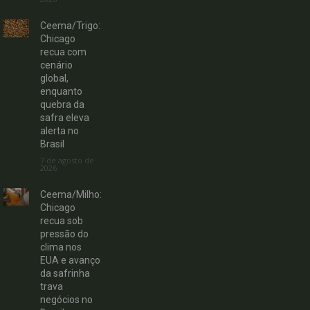
Ceema/Trigo:
Chicago
recua com
cenário
global,
enquanto
quebra da
safra eleva
alerta no
Brasil
7 de agosto de
2026
Ceema/Milho:
Chicago
recua sob
pressão do
clima nos
EUA e avanço
da safrinha
trava
negócios no