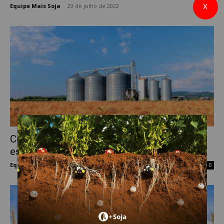
Equipe Mais Soja
-
29 de julho de 2022
X
0
Cotações do trigo subiram pouco durante
esta semana em Chicago
Equipe Mais Soja
-
29 de julho de 2022
0