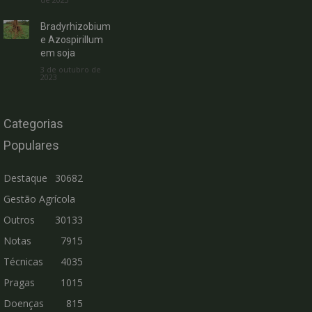
Bradyrhizobium
e Azospirillum
em soja
3 de outubro de
2023
Categorias
Populares
Destaque
30682
Gestão Agrícola
Outros
30133
Notas
7915
Técnicas
4035
Pragas
1015
Doenças
815