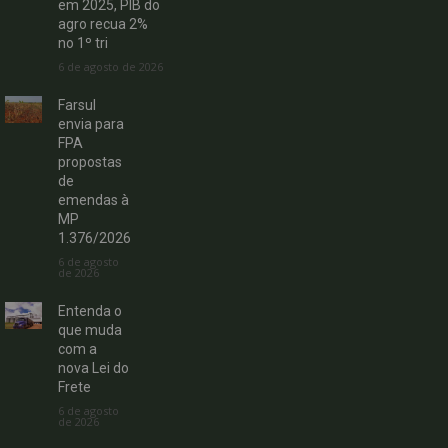
em 2025, PIB do
agro recua 2%
no 1º tri
6 de agosto de 2026
Farsul
envia para
FPA
propostas
de
emendas à
MP
1.376/2026
6 de agosto
de 2026
Entenda o
que muda
com a
nova Lei do
Frete
6 de agosto
de 2026