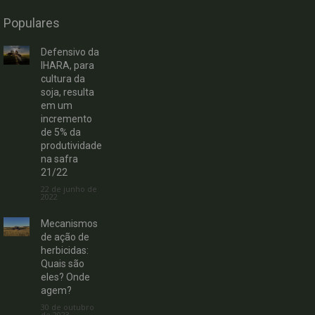
Populares
Defensivo da
IHARA, para
cultura da
soja, resulta
em um
incremento
de 5% da
produtividade
na safra
21/22
22 de junho de
2022
Mecanismos
de ação de
herbicidas:
Quais são
eles? Onde
agem?
30 de outubro
de 2023