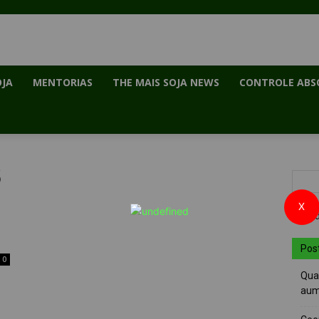
OJA
MENTORIAS
THE MAIS SOJA NEWS
CONTROLE ABS
5
X
Pos
0
Quai
aum