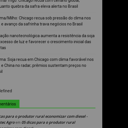
ma/Trigo: Chicago recua com cenário global,
anto quebra da safra eleva alerta no Brasil
ma/Milho: Chicago recua sob pressão do clima nos
e avanço da safrinha trava negócios no Brasil
vação nanotecnológica aumenta a resistência da soja
xcesso de luz e favorecer o crescimento inicial das
ntas
ma: Soja recua em Chicago com clima favorável nos
 e China no radar; prêmios sustentam preços no
il
entários
cas para o produtor rural economizar com diesel -
tec Agro
05 dicas para o produtor rural
em