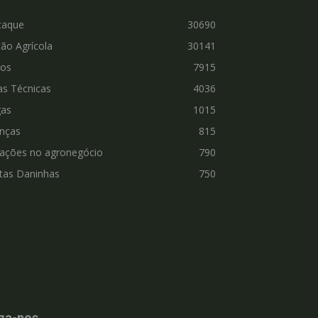
taque
30690
ão Agrícola
30141
ros
7915
as Técnicas
4036
gas
1015
nças
815
vações no agronegócio
790
tas Daninhas
750
ga-nos