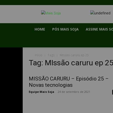
HOME
PÓS MAIS SOJA
ASSINE MAIS S
Início
Tags
MIssão caruru ep 25
Tag: MIssão caruru ep 2
MISSÃO CARURU – Episódio 25 –
Novas tecnologias
Equipe Mais Soja
-
24 de setembro de 2021