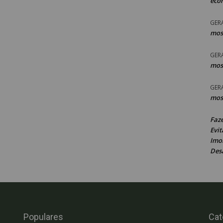
eco
GER
mos
GER
mos
GER
mos
Faz
Evit
Imob
Des
Populares
Cat