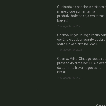
Quais são as principais práticas 
manejo que aumentam a
produtividade da soja em terras
baixas?
7 de agosto de 2026
Ceema/Trigo: Chicago recua co
cenário global, enquanto quebra
safra eleva alerta no Brasil
7 de agosto de 2026
Ceema/Milho: Chicago recua so
pressão do clima nos EUA e ava
da safrinha trava negócios no
Brasil
7 de agosto de 2026
Sobr