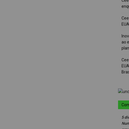
Cee
enqu
Cee
EUA 
Ino
ao e
pla
Cee
EUA
Bras
Com
5 di
Nun