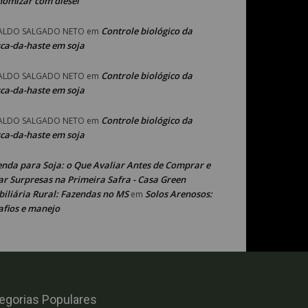
nomizar com diesel
Controle biológico da
ALDO SALGADO NETO
em
ca-da-haste em soja
Controle biológico da
ALDO SALGADO NETO
em
ca-da-haste em soja
Controle biológico da
ALDO SALGADO NETO
em
ca-da-haste em soja
enda para Soja: o Que Avaliar Antes de Comprar e
ar Surpresas na Primeira Safra - Casa Green
iliária Rural: Fazendas no MS
Solos Arenosos:
em
afios e manejo
egorias Populares