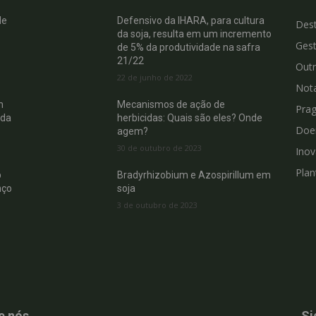
de
Defensivo da IHARA, para cultura
Des
da soja, resulta em um incremento
Gest
de 5% da produtividade na safra
21/22
Out
22 de junho de 2022
Not
m
Mecanismos de ação de
Pra
 da
herbicidas: Quais são eles? Onde
Doe
agem?
30 de outubro de 2023
Ino
Plan
b
Bradyrhizobium e Azospirillum em
nço
soja
3 de outubro de 2023
e nós
Si