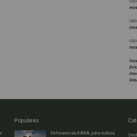
GER
mos
GER
mos
GER
mos
Faz
Evit
Imob
Des
Populares
Cat
r
Defensivo da IHARA, para cultura
Des