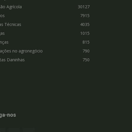
ão Agrícola
30127
ros
7915
as Técnicas
4035
gas
1015
nças
815
vações no agronegócio
790
tas Daninhas
750
ga-nos