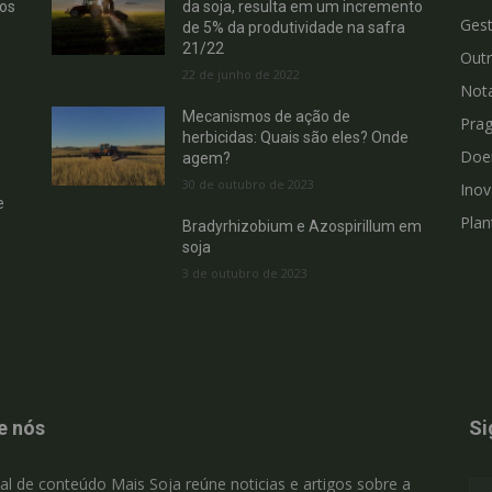
hos
da soja, resulta em um incremento
Gest
de 5% da produtividade na safra
21/22
Out
22 de junho de 2022
Not
Mecanismos de ação de
Pra
herbicidas: Quais são eles? Onde
Doe
agem?
30 de outubro de 2023
Ino
e
Plan
Bradyrhizobium e Azospirillum em
soja
3 de outubro de 2023
e nós
Si
al de conteúdo Mais Soja reúne noticias e artigos sobre a