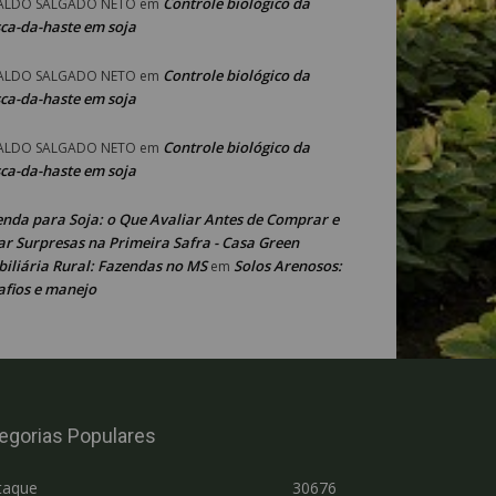
Controle biológico da
ALDO SALGADO NETO
em
ca-da-haste em soja
Controle biológico da
ALDO SALGADO NETO
em
ca-da-haste em soja
Controle biológico da
ALDO SALGADO NETO
em
ca-da-haste em soja
enda para Soja: o Que Avaliar Antes de Comprar e
ar Surpresas na Primeira Safra - Casa Green
iliária Rural: Fazendas no MS
Solos Arenosos:
em
afios e manejo
egorias Populares
taque
30676