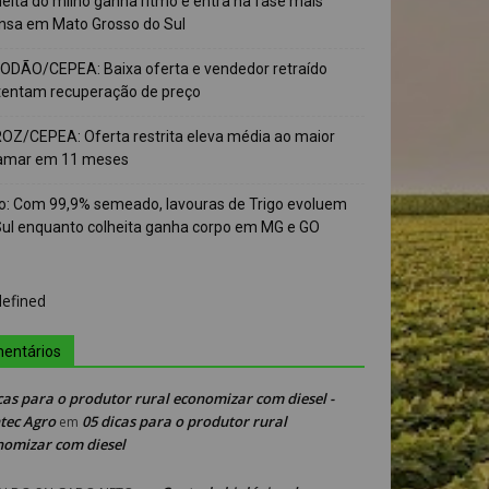
eita do milho ganha ritmo e entra na fase mais
ensa em Mato Grosso do Sul
ODÃO/CEPEA: Baixa oferta e vendedor retraído
tentam recuperação de preço
OZ/CEPEA: Oferta restrita eleva média ao maior
amar em 11 meses
go: Com 99,9% semeado, lavouras de Trigo evoluem
Sul enquanto colheita ganha corpo em MG e GO
entários
cas para o produtor rural economizar com diesel -
tec Agro
05 dicas para o produtor rural
em
nomizar com diesel