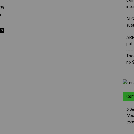
Colh
ra
int
o
ALG
sus
0
ARR
pat
Tri
no 
Com
5 di
Nun
eco