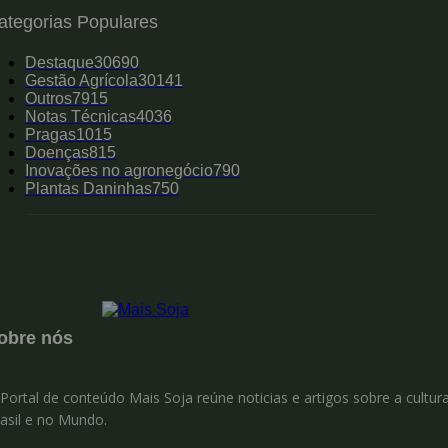
ategorias Populares
Destaque
30690
Gestão Agrícola
30141
Outros
7915
Notas Técnicas
4036
Pragas
1015
Doenças
815
Inovações no agronegócio
790
Plantas Daninhas
750
obre nós
Portal de conteúdo Mais Soja reúne noticias e artigos sobre a cultur
asil e no Mundo.