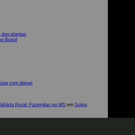
l das plantas
o Brasil
izar com diesel
biliária Rural: Fazendas no MS
em
Solos