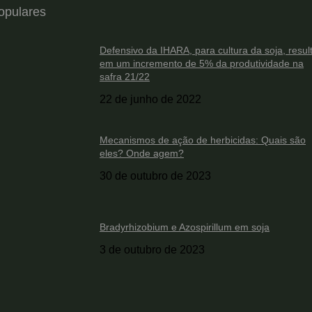
opulares
Defensivo da IHARA, para cultura da soja, resul
em um incremento de 5% da produtividade na
safra 21/22
22 de junho de 2022
Mecanismos de ação de herbicidas: Quais são
eles? Onde agem?
30 de outubro de 2023
Bradyrhizobium e Azospirillum em soja
3 de outubro de 2023