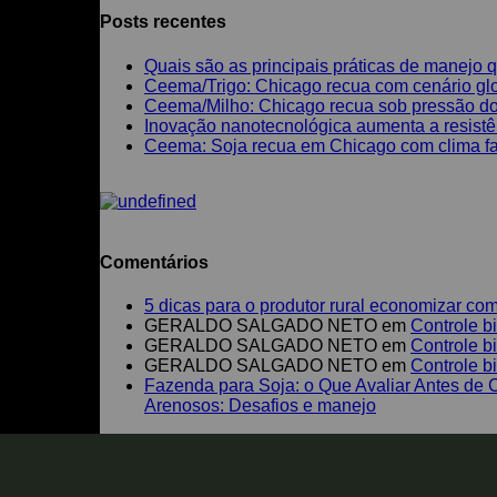
Posts recentes
Quais são as principais práticas de manejo 
Ceema/Trigo: Chicago recua com cenário glob
Ceema/Milho: Chicago recua sob pressão do 
Inovação nanotecnológica aumenta a resistên
Ceema: Soja recua em Chicago com clima fav
Comentários
5 dicas para o produtor rural economizar com
GERALDO SALGADO NETO
em
Controle b
GERALDO SALGADO NETO
em
Controle b
GERALDO SALGADO NETO
em
Controle b
Fazenda para Soja: o Que Avaliar Antes de 
Arenosos: Desafios e manejo