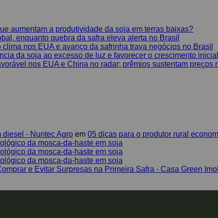
que aumentam a produtividade da soja em terras baixas?
al, enquanto quebra da safra eleva alerta no Brasil
clima nos EUA e avanço da safrinha trava negócios no Brasil
cia da soja ao excesso de luz e favorecer o crescimento inicia
orável nos EUA e China no radar; prêmios sustentam preços n
 diesel - Nuntec Agro
em
05 dicas para o produtor rural econom
iológico da mosca-da-haste em soja
iológico da mosca-da-haste em soja
iológico da mosca-da-haste em soja
Comprar e Evitar Surpresas na Primeira Safra - Casa Green Imo