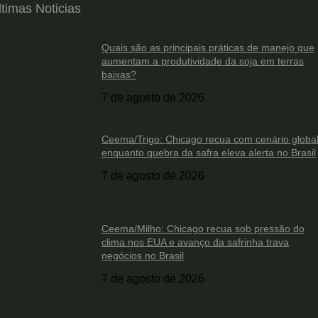
ltimas Noticias
Quais são as principais práticas de manejo que
aumentam a produtividade da soja em terras
baixas?
7 de agosto de 2026
Ceema/Trigo: Chicago recua com cenário global
enquanto quebra da safra eleva alerta no Brasil
7 de agosto de 2026
Ceema/Milho: Chicago recua sob pressão do
clima nos EUA e avanço da safrinha trava
negócios no Brasil
7 de agosto de 2026