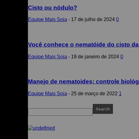
Cisto ou nódulo?
Equipe Mais Soja
-
17 de julho de 2024
0
Você conhece o nematóide do cisto da
Equipe Mais Soja
-
19 de janeiro de 2024
0
Manejo de nematoides: controle biológi
Equipe Mais Soja
-
25 de março de 2022
1