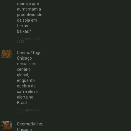
manejo que
aumentam a
produtividade
da soja em
terras
baixas?
7 de agosto de
2026
Ceema/Trigo:
Chicago
recua com
cenário
global,
enquanto
quebra da
safra eleva
alerta no
Brasil
7 de agosto de
2026
Ceema/Milho:
Chicago