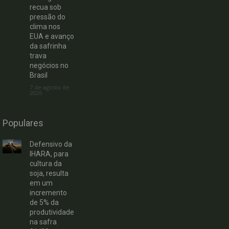
recua sob
pressão do
clima nos
EUA e avanço
da safrinha
trava
negócios no
Brasil
7 de agosto de
2026
Populares
Defensivo da
IHARA, para
cultura da
soja, resulta
em um
incremento
de 5% da
produtividade
na safra