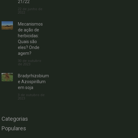
21/22
22 de junho de
2022
Mecanismos
de ação de
herbicidas:
Quais são
eles? Onde
agem?
30 de outubro
de 2023
Bradyrhizobium
e Azospirillum
em soja
3 de outubro de
2023
Categorias
Populares