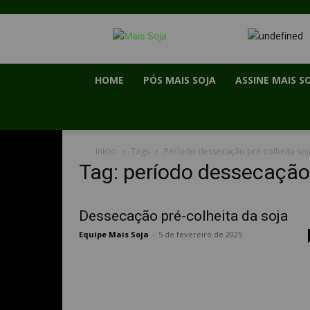
HOME
PÓS MAIS SOJA
ASSINE MAIS S
Início
Tags
Período dessecação pré-colheita soj
Tag: período dessecação 
Dessecação pré-colheita da soja
Equipe Mais Soja
-
5 de fevereiro de 2025