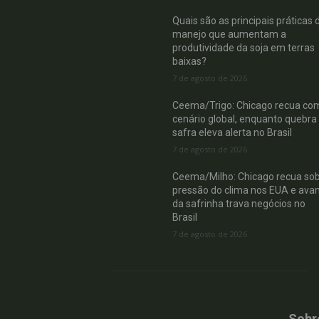
Quais são as principais práticas 
manejo que aumentam a
produtividade da soja em terras
baixas?
7 de agosto de 2026
Ceema/Trigo: Chicago recua co
cenário global, enquanto quebra
safra eleva alerta no Brasil
7 de agosto de 2026
Ceema/Milho: Chicago recua so
pressão do clima nos EUA e ava
da safrinha trava negócios no
Brasil
7 de agosto de 2026
Sobr