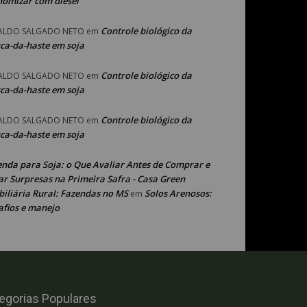
nomizar com diesel
Controle biológico da
ALDO SALGADO NETO
em
ca-da-haste em soja
Controle biológico da
ALDO SALGADO NETO
em
ca-da-haste em soja
Controle biológico da
ALDO SALGADO NETO
em
ca-da-haste em soja
enda para Soja: o Que Avaliar Antes de Comprar e
ar Surpresas na Primeira Safra - Casa Green
iliária Rural: Fazendas no MS
Solos Arenosos:
em
afios e manejo
egorias Populares