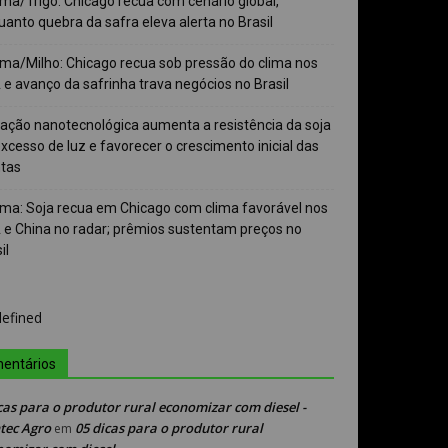
ma/Trigo: Chicago recua com cenário global,
anto quebra da safra eleva alerta no Brasil
ma/Milho: Chicago recua sob pressão do clima nos
e avanço da safrinha trava negócios no Brasil
vação nanotecnológica aumenta a resistência da soja
xcesso de luz e favorecer o crescimento inicial das
ntas
ma: Soja recua em Chicago com clima favorável nos
 e China no radar; prêmios sustentam preços no
il
entários
cas para o produtor rural economizar com diesel -
tec Agro
05 dicas para o produtor rural
em