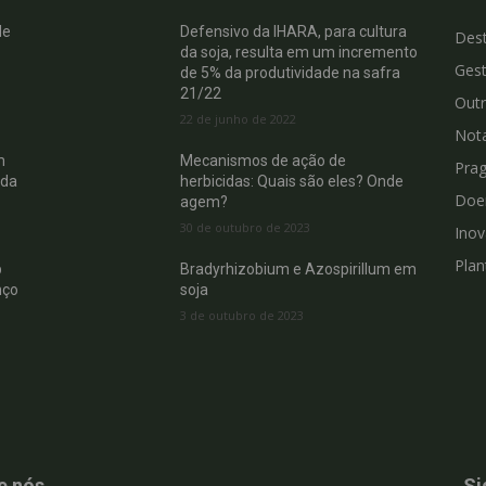
de
Defensivo da IHARA, para cultura
Des
da soja, resulta em um incremento
Gest
de 5% da produtividade na safra
21/22
Out
22 de junho de 2022
Not
m
Mecanismos de ação de
Pra
 da
herbicidas: Quais são eles? Onde
Doe
agem?
30 de outubro de 2023
Ino
Plan
b
Bradyrhizobium e Azospirillum em
nço
soja
3 de outubro de 2023
e nós
Si