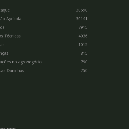
taque
30690
ão Agrícola
30141
ros
7915
as Técnicas
4036
gas
1015
nças
815
vações no agronegócio
790
tas Daninhas
750
ga-nos