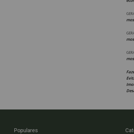
eco
GER
mos
GER
mos
GER
mos
Faz
Evit
Imob
Des
Populares
Cat