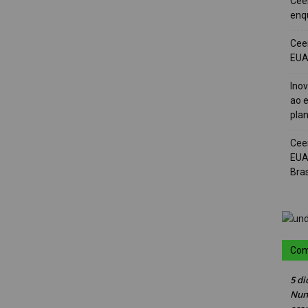
Cee
enqu
Cee
EUA 
Ino
ao e
pla
Cee
EUA
Bras
Com
5 di
Nun