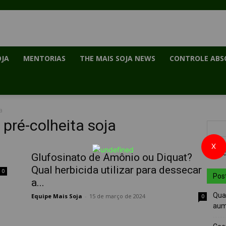
OJA
MENTORIAS
THE MAIS SOJA NEWS
CONTROLE ABS
a
pré-colheita soja
X
Glufosinato de Amônio ou Diquat?
Qual herbicida utilizar para dessecar
0
Pos
a...
Quai
Equipe Mais Soja
-
15 de março de 2024
0
aum