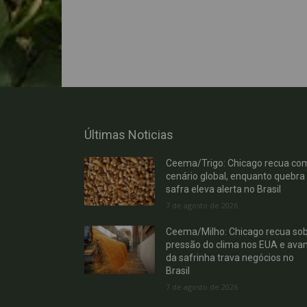
Últimas Noticias
Ceema/Trigo: Chicago recua co
cenário global, enquanto quebra
safra eleva alerta no Brasil
7 de agosto de 2026
Ceema/Milho: Chicago recua so
pressão do clima nos EUA e ava
da safrinha trava negócios no
Brasil
7 de agosto de 2026