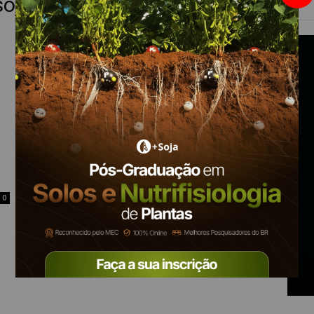
soja
0