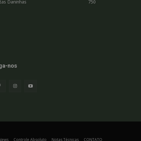
tas Daninhas
750
ga-nos
 News
Controle Absoluto
Notas Técnicas
CONTATO