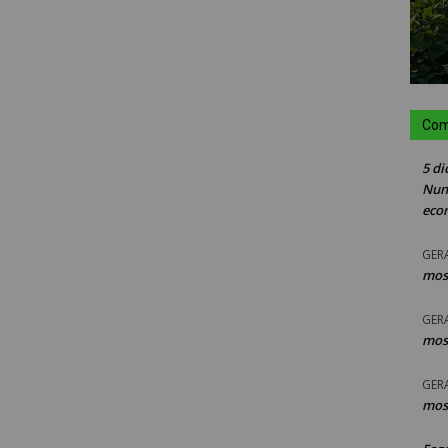
Com
5 di
Nun
eco
GER
mos
GER
mos
GER
mos