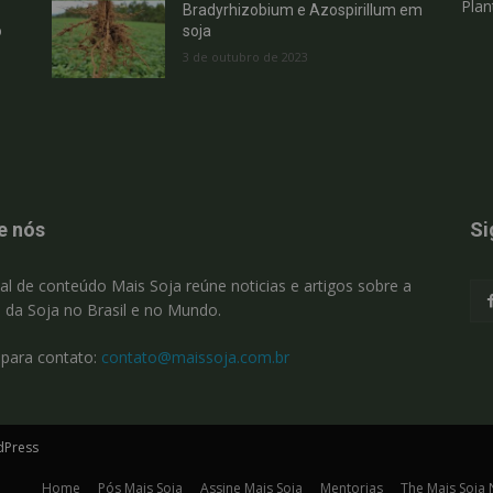
Plan
Bradyrhizobium e Azospirillum em
o
soja
3 de outubro de 2023
e nós
Si
al de conteúdo Mais Soja reúne noticias e artigos sobre a
a da Soja no Brasil e no Mundo.
 para contato:
contato@maissoja.com.br
dPress
Home
Pós Mais Soja
Assine Mais Soja
Mentorias
The Mais Soja