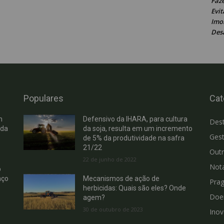
Faz
Evit
Imob
Des
Populares
Cat
m
Defensivo da IHARA, para cultura
Des
 da
da soja, resulta em um incremento
Gest
de 5% da produtividade na safra
21/22
Out
22 de junho de 2022
Not
b
nço
Mecanismos de ação de
Pra
herbicidas: Quais são eles? Onde
Doe
agem?
30 de outubro de 2023
Ino