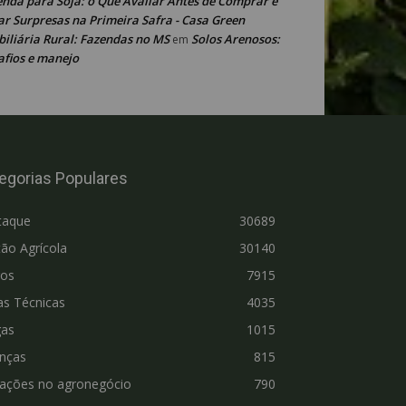
enda para Soja: o Que Avaliar Antes de Comprar e
ar Surpresas na Primeira Safra - Casa Green
iliária Rural: Fazendas no MS
Solos Arenosos:
em
afios e manejo
egorias Populares
taque
30689
ão Agrícola
30140
ros
7915
as Técnicas
4035
gas
1015
nças
815
vações no agronegócio
790