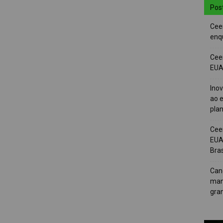
Pos
Cee
enqu
Cee
EUA 
Ino
ao e
pla
Cee
EUA
Bras
Can
man
gra