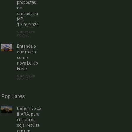
propostas
de
emendas à
MP
1.376/2026
6 de agosto
de 2026
Entenda o
que muda
com a
nova Lei do
Frete
6 de agosto
de 2026
Populares
Defensivo da
IHARA, para
cultura da
soja, resulta
em um