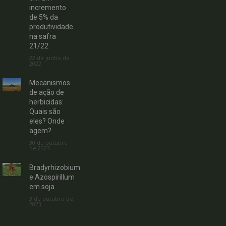
incremento
de 5% da
produtividade
na safra
21/22
22 de junho de
2022
Mecanismos
de ação de
herbicidas:
Quais são
eles? Onde
agem?
30 de outubro
de 2023
Bradyrhizobium
e Azospirillum
em soja
3 de outubro de
2023