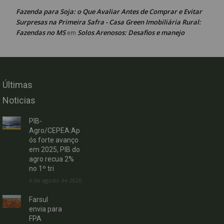
Fazenda para Soja: o Que Avaliar Antes de Comprar e Evitar
Surpresas na Primeira Safra - Casa Green Imobiliária Rural:
Fazendas no MS
Solos Arenosos: Desafios e manejo
em
Últimas
Noticias
PIB-
Agro/CEPEA:Ap
ós forte avanço
em 2025, PIB do
agro recua 2%
no 1º tri
6 de agosto de 2026
Farsul
envia para
FPA