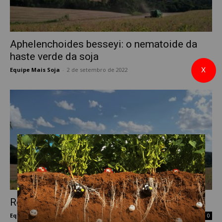
Aphelenchoides besseyi: o nematoide da
haste verde da soja
X
Equipe Mais Soja
-
2 de setembro de 2022
0
Retenção foliar e haste verde da soja
Equipe Mais Soja
-
13 de abril de 2022
0