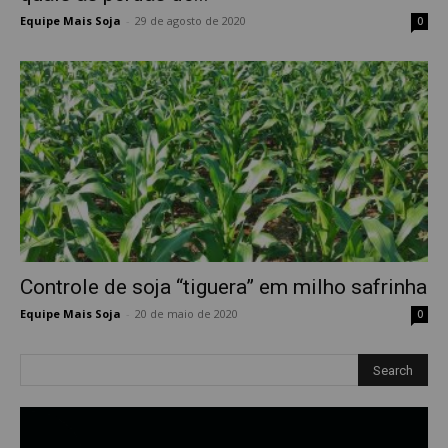
Equipe Mais Soja
-
29 de agosto de 2020
0
Controle de soja “tiguera” em milho safrinha
Equipe Mais Soja
-
20 de maio de 2020
0