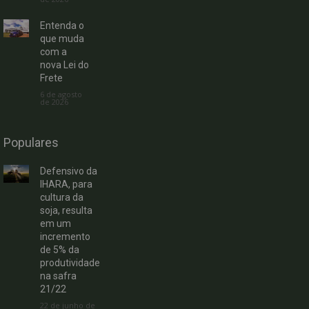
Entenda o
que muda
com a
nova Lei do
Frete
6 de agosto
de 2026
Populares
Defensivo da
IHARA, para
cultura da
soja, resulta
em um
incremento
de 5% da
produtividade
na safra
21/22
22 de junho de