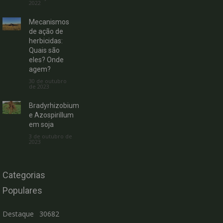
2022
Mecanismos
de ação de
herbicidas:
Quais são
eles? Onde
agem?
30 de outubro
de 2023
Bradyrhizobium
e Azospirillum
em soja
3 de outubro de
2023
Categorias
Populares
Destaque
30682