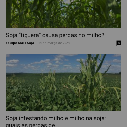
Soja “tiguera” causa perdas no milho?
Equipe Mais Soja
-
14 de março de 2023
0
Soja infestando milho e milho na soja:
quais as perdas de...