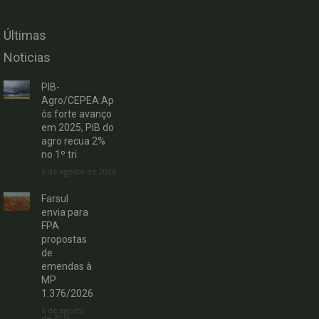
Últimas
Noticias
PIB-
Agro/CEPEA:Ap
ós forte avanço
em 2025, PIB do
agro recua 2%
no 1º tri
6 de agosto de 2026
Farsul
envia para
FPA
propostas
de
emendas à
MP
1.376/2026
6 de agosto
de 2026