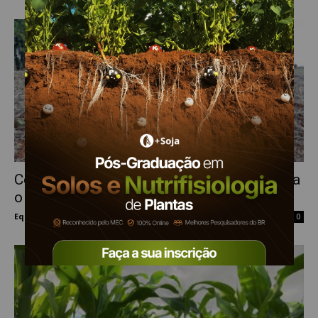
Controle de soja tiguera é fundamental para
o manejo da ferrugem
Equipe Mais Soja
-
28 de maio de 2024
0