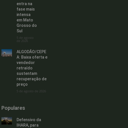
entra na
fase mais
intensa
em Mato
Grosso do
Sul
5 de agosto
de 2026
ALGODÃO/CEPE
A: Baixa oferta e
vendedor
retraído
sustentam
recuperação de
preço
5 de agosto de 2026
Populares
Defensivo da
IHARA, para