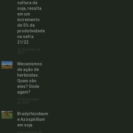
cultura da
soja, resulta
em um
incremento
de 5% da
produtividade
na safra
21/22
22 de junho de
2022
Mecanismos
de ação de
herbicidas:
Quais são
eles? Onde
agem?
30 de outubro
de 2023
Bradyrhizobium
e Azospirillum
em soja
3 de outubro de