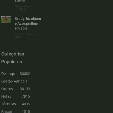
agem?
30 de outubro
de 2023
Bradyrhizobium
e Azospirillum
em soja
3 de outubro de
2023
Categorias
Populares
Destaque
30682
Gestão Agrícola
Outros
30133
Notas
7915
Técnicas
4035
Pragas
1015