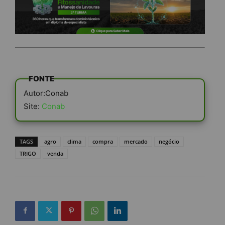
FONTE
Autor:Conab
Site:
Conab
TAGS
agro
clima
compra
mercado
negócio
TRIGO
venda