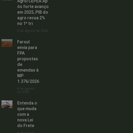
Agro/CEPEA:Ap
ós forte avanço
em 2025, PIB do
agro recua 2%
no 1º tri
6 de agosto de 2026
Farsul
envia para
FPA
propostas
de
emendas à
MP
1.376/2026
6 de agosto
de 2026
Entenda o
que muda
com a
nova Lei
do Frete
6 de agosto