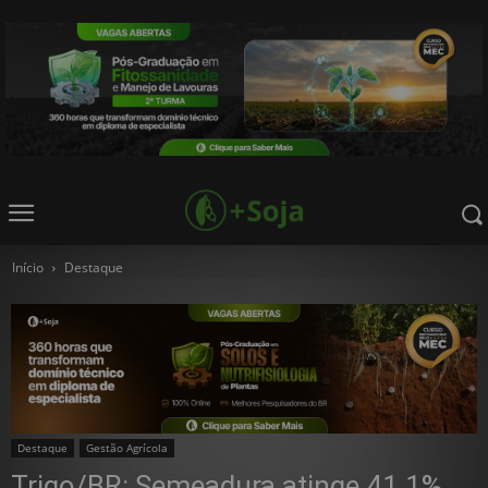
Início
Destaque
Destaque
Gestão Agrícola
Trigo/BR: Semeadura atinge 41,1%