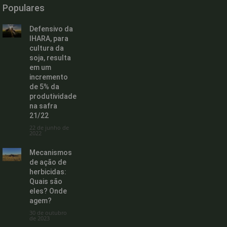
Populares
Defensivo da
IHARA, para
cultura da
soja, resulta
em um
incremento
de 5% da
produtividade
na safra
21/22
22 de junho de
2022
Mecanismos
de ação de
herbicidas:
Quais são
eles? Onde
agem?
30 de outubro
de 2023