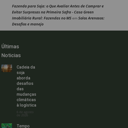
Fazenda para Soja: o Que Avaliar Antes de Comprar e
Evitar Surpresas na Primeira Safra - Casa Green
Imobiliária Rural: Fazendas no MS
Solos Arenosos:
em
Desafios e manejo
Últimas
Noticias
Cadeia da
soja
aborda
desafios
das
mudanças
climáticas
à logística
6 de agosto
de 2026
Tempo