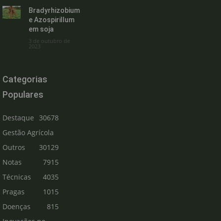
Bradyrhizobium
e Azospirillum
em soja
3 de outubro de
2023
Categorias
Populares
Destaque
30678
Gestão Agrícola
Outros
30129
Notas
7915
Técnicas
4035
Pragas
1015
Doenças
815