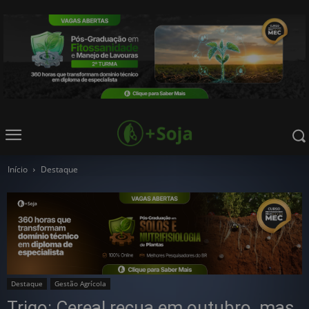
Início
Destaque
Destaque
Gestão Agrícola
Trigo: Cereal recua em outubro, mas