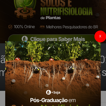
X
ção Agropecuária de 2
 maior que o do ano pa