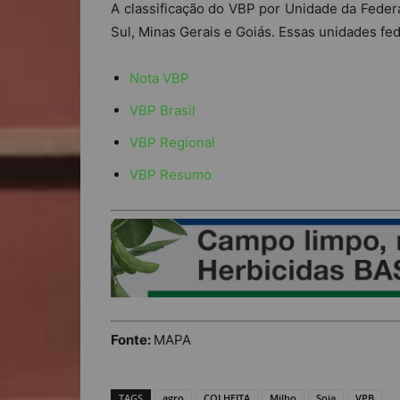
A classificação do VBP por Unidade da Feder
Sul, Minas Gerais e Goiás. Essas unidades fe
Nota VBP
VBP Brasil
VBP Regional
VBP Resumo
Fonte:
MAPA
TAGS
agro
COLHEITA
Milho
Soja
VPB