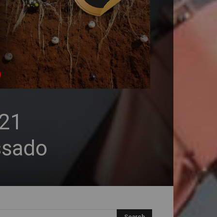
021
ssado