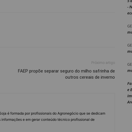
5 
- 
ec
GE
mo
GE
mo
Próximo artigo
GE
mo
FAEP propõe separar seguro do milho safrinha de
outros cereais de inverno
Fa
e 
Im
Ar
s Soja é formada por profissionais do Agronegócio que se dedicam
 informações e em gerar conteúdo técnico profissional de