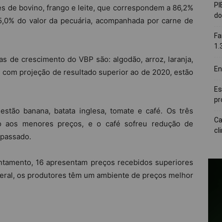
PI
 de bovino, frango e leite, que correspondem a 86,2%
do
5,0% do valor da pecuária, acompanhada por carne de
Fa
1.
s de crescimento do VBP são: algodão, arroz, laranja,
En
com projeção de resultado superior ao de 2020, estão
Es
pr
estão banana, batata inglesa, tomate e café. Os três
Ca
o aos menores preços, e o café sofreu redução de
cl
 passado.
ntamento, 16 apresentam preços recebidos superiores
eral, os produtores têm um ambiente de preços melhor