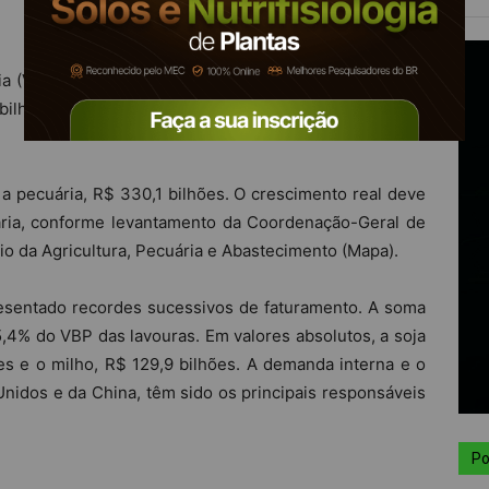
a (VBP) deste ano aumentou, em valores reais, 12,4%
lhões. O valor absoluto previsto é de R$ 1,057 trilhão,
a pecuária, R$ 330,1 bilhões. O crescimento real deve
ária, conforme levantamento da Coordenação-Geral de
rio da Agricultura, Pecuária e Abastecimento (Mapa).
resentado recordes sucessivos de faturamento. A soma
,4% do VBP das lavouras. Em valores absolutos, a soja
s e o milho, R$ 129,9 bilhões. A demanda interna e o
idos e da China, têm sido os principais responsáveis
Po