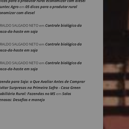
dicas para o produtor rural economizar com diesel
Nuntec Agro
05 dicas para o produtor rural
em
onomizar com diesel
Controle biológico da
RALDO SALGADO NETO
em
sca-da-haste em soja
Controle biológico da
RALDO SALGADO NETO
em
sca-da-haste em soja
Controle biológico da
RALDO SALGADO NETO
em
sca-da-haste em soja
zenda para Soja: o Que Avaliar Antes de Comprar
Evitar Surpresas na Primeira Safra - Casa Green
obiliária Rural: Fazendas no MS
Solos
em
enosos: Desafios e manejo