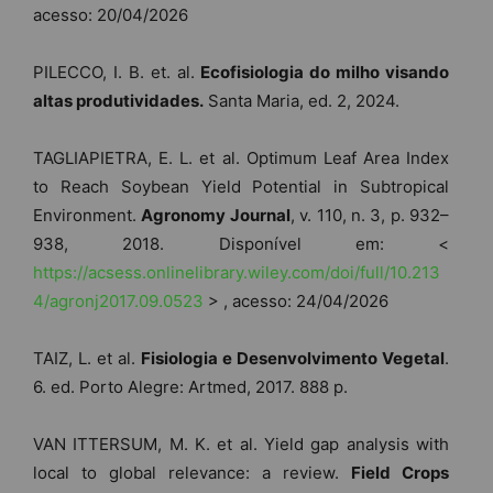
acesso: 20/04/2026
PILECCO, I. B. et. al.
Ecofisiologia do milho visando
altas produtividades.
Santa Maria, ed. 2, 2024.
TAGLIAPIETRA, E. L. et al. Optimum Leaf Area Index
to Reach Soybean Yield Potential in Subtropical
Environment.
Agronomy Journal
, v. 110, n. 3, p. 932–
938, 2018. Disponível em: <
https://acsess.onlinelibrary.wiley.com/doi/full/10.213
4/agronj2017.09.0523
> , acesso: 24/04/2026
TAIZ, L. et al.
Fisiologia e Desenvolvimento Vegetal
.
6. ed. Porto Alegre: Artmed, 2017. 888 p.
VAN ITTERSUM, M. K. et al. Yield gap analysis with
local to global relevance: a review.
Field Crops