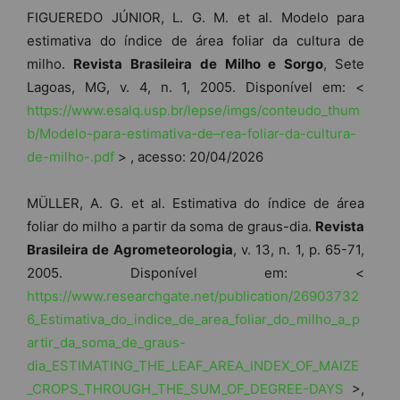
FIGUEREDO JÚNIOR, L. G. M. et al. Modelo para
estimativa do índice de área foliar da cultura de
milho.
Revista Brasileira
de Milho e Sorgo
, Sete
Lagoas, MG, v. 4, n. 1, 2005. Disponível em: <
https://www.esalq.usp.br/lepse/imgs/conteudo_thum
b/Modelo-para-estimativa-de–rea-foliar-da-cultura-
de-milho-.pdf
> , acesso: 20/04/2026
MÜLLER, A. G. et al. Estimativa do índice de área
foliar do milho a partir da soma de graus-dia.
Revista
Brasileira de Agrometeorologia
, v. 13, n. 1, p. 65-71,
2005. Disponível em: <
https://www.researchgate.net/publication/26903732
6_Estimativa_do_indice_de_area_foliar_do_milho_a_p
artir_da_soma_de_graus-
dia_ESTIMATING_THE_LEAF_AREA_INDEX_OF_MAIZE
_CROPS_THROUGH_THE_SUM_OF_DEGREE-DAYS
>,