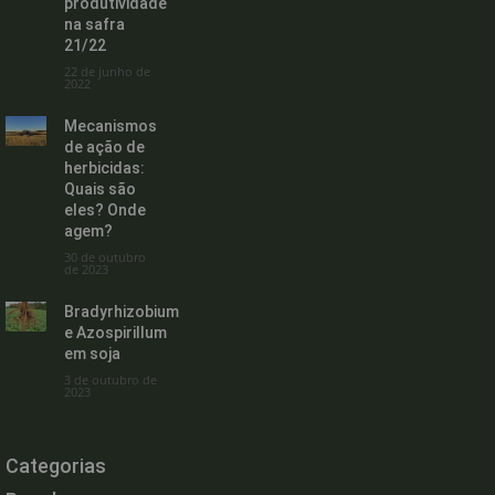
produtividade
na safra
21/22
22 de junho de
2022
Mecanismos
de ação de
herbicidas:
Quais são
eles? Onde
agem?
30 de outubro
de 2023
Bradyrhizobium
e Azospirillum
em soja
3 de outubro de
2023
Categorias