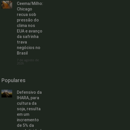
Ceema/Milho:
Chicago
recua sob
pressão do
clima nos
EUA e avanço
da safrinha
trava
negócios no
Brasil
7 de agosto de
2026
Populares
Defensivo da
IHARA, para
cultura da
soja, resulta
em um
incremento
de 5% da