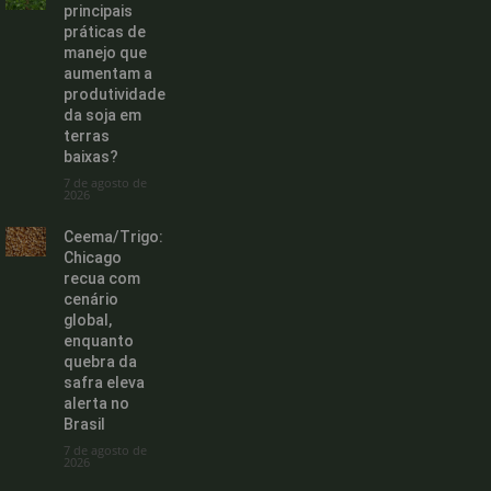
principais
práticas de
manejo que
aumentam a
produtividade
da soja em
terras
baixas?
7 de agosto de
2026
Ceema/Trigo:
Chicago
recua com
cenário
global,
enquanto
quebra da
safra eleva
alerta no
Brasil
7 de agosto de
2026