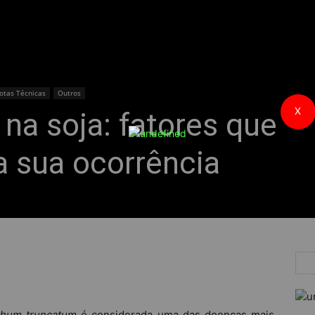
otas Técnicas
Outros
X
na soja: fatores que
a sua ocorrência
ichum truncatum
é considerada uma das doenças mais