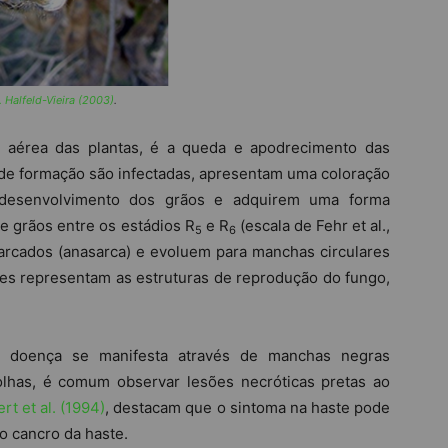
 Halfeld-Vieira (2003)
.
e aérea das plantas, é a queda e apodrecimento das
 de formação são infectadas, apresentam uma coloração
 desenvolvimento dos grãos e adquirem uma forma
e grãos entre os estádios R
e R
(escala de Fehr et al.,
5
6
arcados (anasarca) e evoluem para manchas circulares
es representam as estruturas de reprodução do fungo,
 a doença se manifesta através de manchas negras
folhas, é comum observar lesões necróticas pretas ao
rt et al. (1994)
, destacam que o sintoma na haste pode
do cancro da haste.