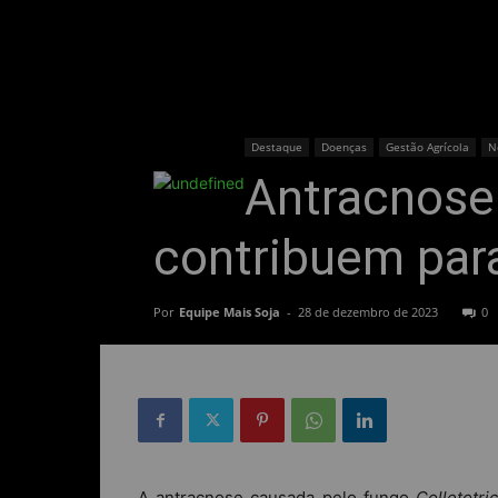
Destaque
Doenças
Gestão Agrícola
N
Antracnose 
contribuem par
Por
Equipe Mais Soja
-
28 de dezembro de 2023
0
A antracnose causada pelo fungo
Colletotr