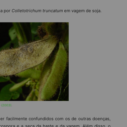
da por
Colletotrichum truncatum
em vagem de soja.
a (2003)
.
r facilmente confundidos com os de outras doenças,
ospora e a seca da haste e da vagem. Além disso, o