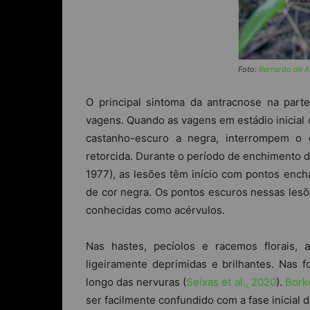
Foto:
Bernardo de A.
O principal sintoma da antracnose na part
vagens. Quando as vagens em estádio inicial
castanho-escuro a negra, interrompem o
retorcida. Durante o período de enchimento d
1977), as lesões têm início com pontos ench
de cor negra. Os pontos escuros nessas lesõ
conhecidas como acérvulos.
Nas hastes, pecíolos e racemos florais,
ligeiramente deprimidas e brilhantes. Nas 
longo das nervuras (
Seixas et al., 2020
).
Borke
ser facilmente confundido com a fase inicial 