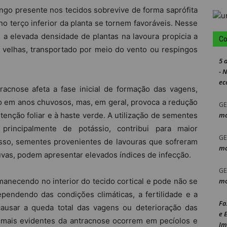
ngo presente nos tecidos sobrevive de forma saprófita
no terço inferior da planta se tornem favoráveis. Nesse
a elevada densidade de plantas na lavoura propicia a
Co
 velhas, transportado por meio do vento ou respingos
5 
- 
ec
tracnose afeta a fase inicial de formação das vagens,
o em anos chuvosos, mas, em geral, provoca a redução
GE
tenção foliar e à haste verde. A utilização de sementes
mo
, principalmente de potássio, contribui para maior
GE
isso, sementes provenientes de lavouras que sofreram
mo
huvas, podem apresentar elevados índices de infecção.
GE
anecendo no interior do tecido cortical e pode não se
mo
dependendo das condições climáticas, a fertilidade e a
Fa
usar a queda total das vagens ou deterioração das
e 
 mais evidentes da antracnose ocorrem em pecíolos e
Im