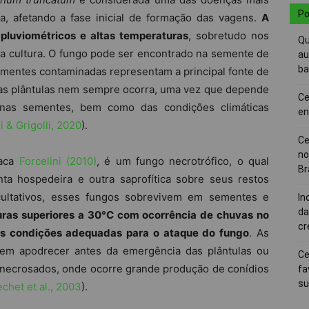
Po
a, afetando a fase inicial de formação das vagens.
A
pluviométricos e altas temperaturas
, sobretudo nos
Qu
da cultura. O fungo pode ser encontrado na semente de
au
ba
 sementes contaminadas representam a principal fonte de
 as plântulas nem sempre ocorra, uma vez que depende
Ce
 nas sementes, bem como das condições climáticas
en
i & Grigolli, 2020
).
Ce
no
taca
Forcelini (2010)
, é um fungo necrotrófico, o qual
Br
nta hospedeira e outra saprofítica sobre seus restos
acultativos, esses fungos sobrevivem em sementes e
In
da
ras superiores a 30°C com ocorrência de chuvas no
cr
as condições adequadas para o ataque do fungo
. As
dem apodrecer antes da emergência das plântulas ou
Ce
 necrosados, onde ocorre grande produção de conídios
fa
su
chet et al., 2003
).