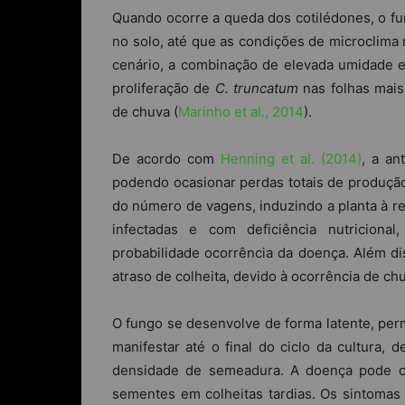
Quando ocorre a queda dos cotilédones, o fu
no solo, até que as condições de microclima 
cenário, a combinação de elevada umidade e 
proliferação de
C. truncatum
nas folhas mais
de chuva (
Marinho et al., 2014
).
De acordo com
Henning et al. (2014)
, a an
podendo ocasionar perdas totais de produçã
do número de vagens, induzindo a planta à re
infectadas e com deficiência nutricional
probabilidade ocorrência da doença. Além d
atraso de colheita, devido à ocorrência de c
O fungo se desenvolve de forma latente, perm
manifestar até o final do ciclo da cultura, 
densidade de semeadura. A doença pode ca
sementes em colheitas tardias. Os sintomas