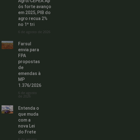
Agro/CEPEA:Ap
ós forte avanço
em 2025, PIB do
agro recua 2%
no 1º tri
6 de agosto de 2026
Farsul
envia para
FPA
propostas
de
emendas à
MP
1.376/2026
6 de agosto
de 2026
Entenda o
que muda
com a
nova Lei
do Frete
6 de agosto