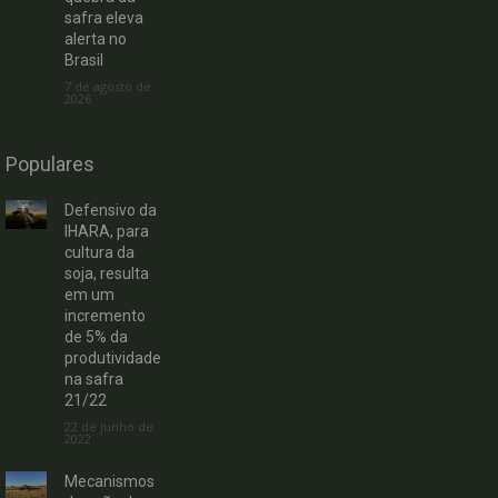
safra eleva
alerta no
Brasil
7 de agosto de
2026
Populares
Defensivo da
IHARA, para
cultura da
soja, resulta
em um
incremento
de 5% da
produtividade
na safra
21/22
22 de junho de
2022
Mecanismos