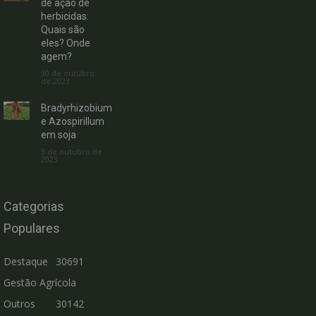
de ação de
herbicidas:
Quais são
eles? Onde
agem?
30 de outubro
de 2023
Bradyrhizobium
e Azospirillum
em soja
3 de outubro de
2023
Categorias
Populares
Destaque
30691
Gestão Agrícola
Outros
30142