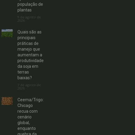
população de
plantas
9 de agosto de
2026
Quais são as
principais
práticas de
manejo que
aumentam a
produtividade
da soja em
terras
baixas?
7 de agosto de
2026
Ceema/Trigo:
Chicago
recua com
cenário
global,
enquanto
quebra da