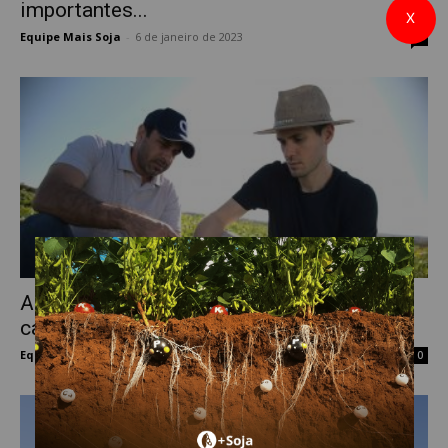
importantes...
X
Equipe Mais Soja
-
6 de janeiro de 2023
0
Aplicativo voltado para profissionais do
campo disponibilizará crédito agrícola
Equipe Mais Soja
-
30 de novembro de 2022
0