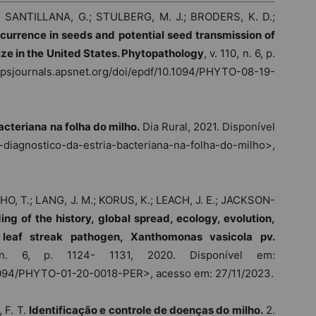
.; SANTILLANA, G.; STULBERG, M. J.; BRODERS, K. D.;
currence in seeds and potential seed transmission of
ze in the United States. Phytopathology
, v. 110, n. 6, p.
psjournals.apsnet.org/doi/epdf/10.1094/PHYTO-08-19-
acteriana na folha do milho.
Dia Rural, 2021. Disponível
iagnostico-da-estria-bacteriana-na-folha-do-milho>,
, T.; LANG, J. M.; KORUS, K.; LEACH, J. E.; JACKSON-
ng of the history, global spread, ecology, evolution,
leaf streak pathogen, Xanthomonas vasicola pv.
 n. 6, p. 1124- 1131, 2020. Disponível em:
0.1094/PHYTO-01-20-0018-PER>, acesso em: 27/11/2023.
 F. T.
Identificação e controle de doenças do milho.
2.