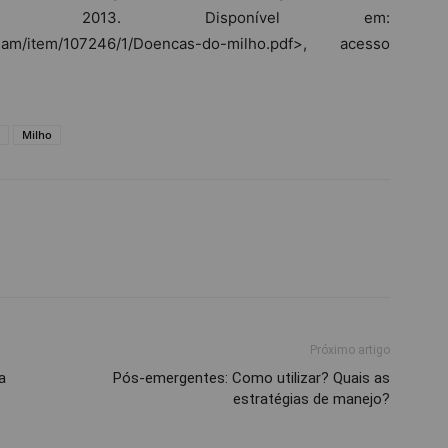
PA, 2013. Disponível em:
itstream/item/107246/1/Doencas-do-milho.pdf>, acesso
Milho
Próximo artigo
a
Pós-emergentes: Como utilizar? Quais as
estratégias de manejo?