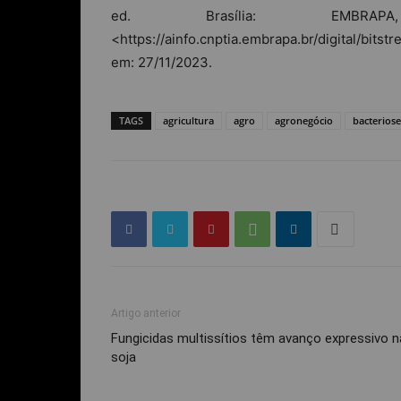
ed. Brasília: EMBRA
<https://ainfo.cnptia.embrapa.br/digital/b
em: 27/11/2023.
TAGS
agricultura
agro
agronegócio
bacteriose
Artigo anterior
Fungicidas multissítios têm avanço expressivo n
soja