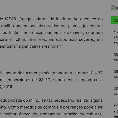
 do IAPAR (Pesquisadores do Instituto Agronômico do
Co
-do-milho podem ser observados em plantas jovens, no
5 
o, as lesões necróticas podem se expandir, cobrindo
- 
 para as folhas inferiores. Em casos mais severos, em
ec
m tomar significativa área foliar”.
GE
mo
GE
lvimento desta doença são temperaturas entre 10 a 37
mo
em temperaturas de 28 ºC, sendo estas, encontradas
, 2019).
GE
mo
odutividade do milho, se faz necessário realizar alguns
Fa
geno. Como métodos de controle e prevenção pode citar
e 
da melhor época de semeadura, rotação de culturas,
Im