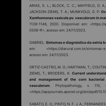
ARIAS, S. L.; BLOCK, C. C.; MAYFIELD, D. A
JACKSON-ZIEMS, T. A.; MUNKVOLD, G. P.
Oc
Xanthomonas vasicola pv. vasculorum in mai
1139-1146, 2020. Disponível em: <https://a
0306-R>, acesso em: 24/11/2023.
GABRIEL.
Sintomas e diagnóstico da estria b
em: <https://diarural.com.br/sintomas-e-d
acesso em: 24/11/2023.
ORTIZ-CASTRO, M. O.; HARTMAN, T.; COUTINHO
ZIEMS, T.; BRODERS, K.
Current understandi
and management of the corn bacterial 
vasculorum
. Phytopathology, v. 110,
<https://apsjournals.apsnet.org/doi/epdf/1
SABATO, E. O.; PINTO, N. F. J. A.; FERNANDES,