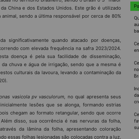
Po
 da China e dos Estados Unidos. Este grão é utilizado
 animal, sendo a última responsável por cerca de 80%
Qu
au
ba
da significativamente quando atacado por doenças,
Ce
correndo com elevada frequência na safra 2023/2024.
en
sta doença é pela sua facilidade de disseminação,
Ce
a da chuva e água de irrigação, sendo que a mesma é
no
estos culturais da lavoura, levando a contaminação da
Br
20).
In
da
nas vasicola pv vasculorum,
no qual apresenta seus
cr
inicialmente lesões que se alonga, formando estrias
pois chegam ao formato retangular, sendo que ocorre
Ce
Além disso, sua ocorrência é nas nervuras da folha,
fa
su
através da lâmina da folha, apresentando coloração
ndo essas folhas lesionadas são colocadas contra a luz,