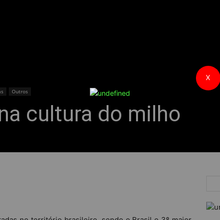
X
as
Outros
na cultura do milho
adas no território brasileiro, sendo o Brasil o 3º maior