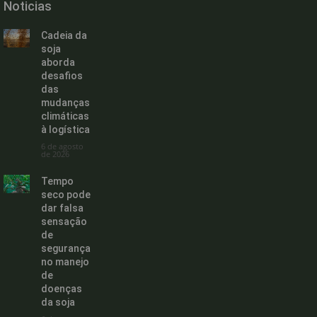
Noticias
Cadeia da
soja
aborda
desafios
das
mudanças
climáticas
à logística
6 de agosto
de 2026
Tempo
seco pode
dar falsa
sensação
de
segurança
no manejo
de
doenças
da soja