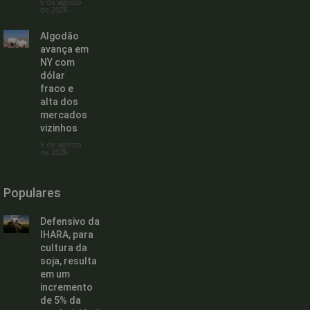
6 de agosto
de 2026
Algodão
avança em
NY com
dólar
fraco e
alta dos
mercados
vizinhos
5 de agosto
de 2026
Populares
Defensivo da
IHARA, para
cultura da
soja, resulta
em um
incremento
de 5% da