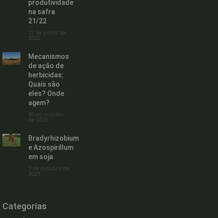
produtividade
na safra
21/22
22 de junho de
2022
Mecanismos
de ação de
herbicidas:
Quais são
eles? Onde
agem?
30 de outubro
de 2023
Bradyrhizobium
e Azospirillum
em soja
3 de outubro de
2023
Categorias