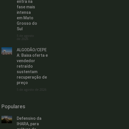
entra na
fase mais
intensa
em Mato
Grosso do
Sul
5 de agosto
de 2026
ALGODÃO/CEPE
A: Baixa oferta e
vendedor
retraído
sustentam
recuperação de
preço
5 de agosto de 2026
Populares
Defensivo da
IHARA, para