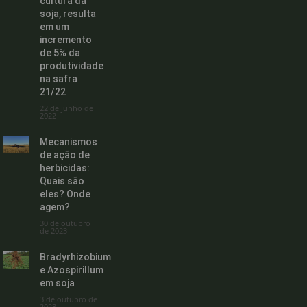
cultura da
soja, resulta
em um
incremento
de 5% da
produtividade
na safra
21/22
22 de junho de
2022
Mecanismos
de ação de
herbicidas:
Quais são
eles? Onde
agem?
30 de outubro
de 2023
Bradyrhizobium
e Azospirillum
em soja
3 de outubro de
2023