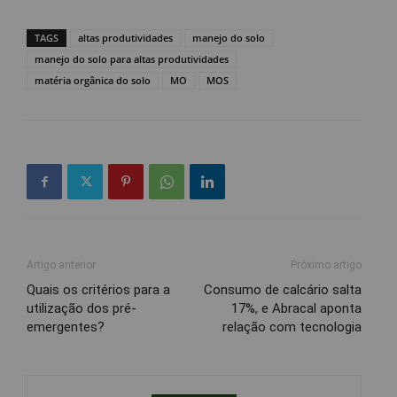
TAGS
altas produtividades
manejo do solo
manejo do solo para altas produtividades
matéria orgânica do solo
MO
MOS
Artigo anterior
Próximo artigo
Quais os critérios para a
Consumo de calcário salta
utilização dos pré-
17%, e Abracal aponta
emergentes?
relação com tecnologia