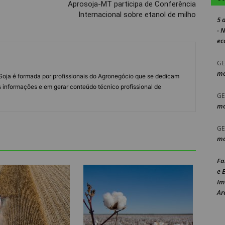
Aprosoja-MT participa de Conferência
Internacional sobre etanol de milho
5 
- 
ec
GE
mo
s Soja é formada por profissionais do Agronegócio que se dedicam
 informações e em gerar conteúdo técnico profissional de
GE
mo
GE
mo
Fa
e 
Im
Ar