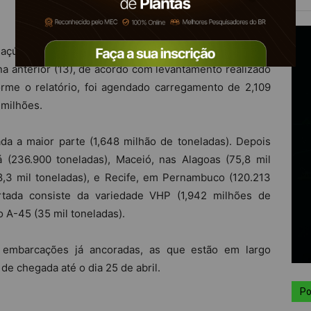
 açúcar nos portos brasileiros estava em 57 na semana
 anterior (13), de acordo com levantamento realizado
orme o relatório, foi agendado carregamento de 2,109
 milhões.
da a maior parte (1,648 milhão de toneladas). Depois
(236.900 toneladas), Maceió, nas Alagoas (75,8 mil
8,3 mil toneladas), e Recife, em Pernambuco (120.213
rtada consiste da variedade VHP (1,942 milhões de
 A-45 (35 mil toneladas).
 embarcações já ancoradas, as que estão em largo
de chegada até o dia 25 de abril.
Po