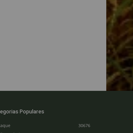
egorias Populares
taque
30676