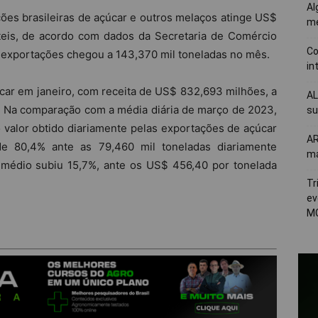
Al
ções brasileiras de açúcar e outros melaços atinge US$
me
eis, de acordo com dados da Secretaria de Comércio
Co
e exportações chegou a 143,370 mil toneladas no mês.
in
car em janeiro, com receita de US$ 832,693 milhões, a
AL
 Na comparação com a média diária de março de 2023,
su
 valor obtido diariamente pelas exportações de açúcar
AR
 80,4% ante as 79,460 mil toneladas diariamente
ma
médio subiu 15,7%, ante os US$ 456,40 por tonelada
Tr
ev
MG