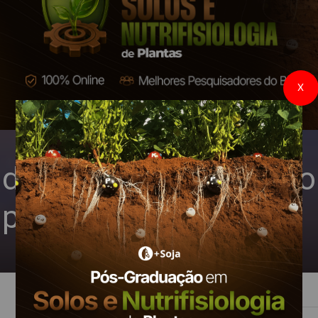
X
 de açúcar programado
portos do país