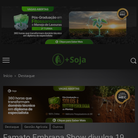
Início
Destaque
Destaque
Gestão Agrícola
Outros
Famato Embrapa Show divulga 19