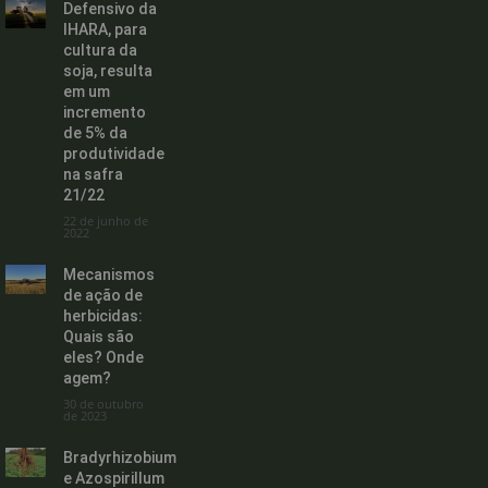
Defensivo da
IHARA, para
cultura da
soja, resulta
em um
incremento
de 5% da
produtividade
na safra
21/22
22 de junho de
2022
Mecanismos
de ação de
herbicidas:
Quais são
eles? Onde
agem?
30 de outubro
de 2023
Bradyrhizobium
e Azospirillum