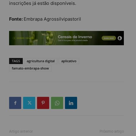
inscrições já estão disponíveis.
Fonte:
Embrapa Agrossilvipastoril
TAGS
agricultura digital
aplicativo
famato-embrapa-show
Artigo anterior
Próximo artigo