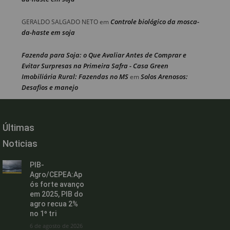
Controle biológico da mosca-
GERALDO SALGADO NETO
em
da-haste em soja
Fazenda para Soja: o Que Avaliar Antes de Comprar e
Evitar Surpresas na Primeira Safra - Casa Green
Imobiliária Rural: Fazendas no MS
Solos Arenosos:
em
Desafios e manejo
Últimas
Noticias
PIB-
Agro/CEPEA:Ap
ós forte avanço
em 2025, PIB do
agro recua 2%
no 1º tri
6 de agosto de 2026