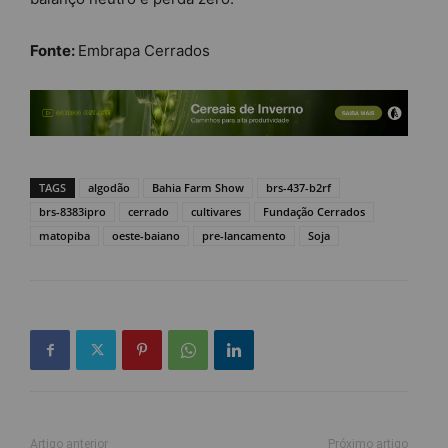
Fonte:
Embrapa Cerrados
TAGS
algodão
Bahia Farm Show
brs-437-b2rf
brs-8383ipro
cerrado
cultivares
Fundação Cerrados
matopiba
oeste-baiano
pre-lancamento
Soja
Artigo anterior
Próximo artigo