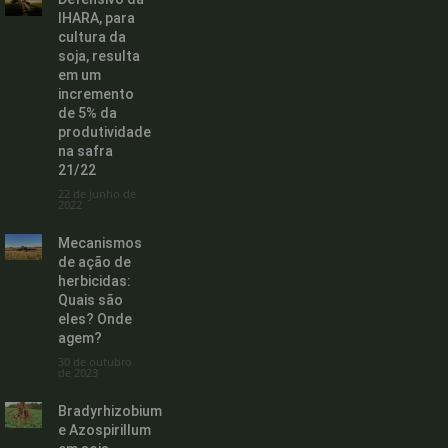
IHARA, para
cultura da
soja, resulta
em um
incremento
de 5% da
produtividade
na safra
21/22
22 de junho de
2022
Mecanismos
de ação de
herbicidas:
Quais são
eles? Onde
agem?
30 de outubro
de 2023
Bradyrhizobium
e Azospirillum