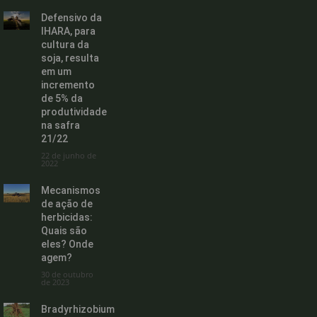
Defensivo da
IHARA, para
cultura da
soja, resulta
em um
incremento
de 5% da
produtividade
na safra
21/22
22 de junho de
2022
Mecanismos
de ação de
herbicidas:
Quais são
eles? Onde
agem?
30 de outubro
de 2023
Bradyrhizobium