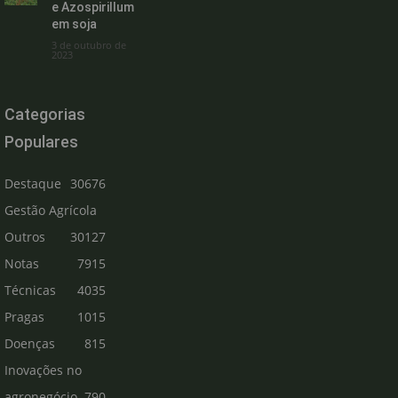
e Azospirillum
em soja
3 de outubro de
2023
Categorias
Populares
Destaque
30676
Gestão Agrícola
Outros
30127
Notas
7915
Técnicas
4035
Pragas
1015
Doenças
815
Inovações no
agronegócio
790