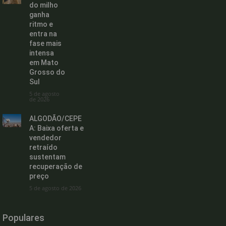
do milho
ganha
ritmo e
entra na
fase mais
intensa
em Mato
Grosso do
Sul
5 de agosto
de 2026
ALGODÃO/CEPE
A: Baixa oferta e
vendedor
retraído
sustentam
recuperação de
preço
5 de agosto de 2026
Populares