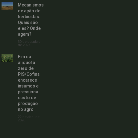
Mecanismos
de ação de
herbicidas:
Quais são
eles? Onde
agem?
30 de outubro
de 2023
Fim da
alíquota
zero de
PIS/Cofins
encarece
insumos e
pressiona
custo de
produção
no agro
22 de abril de
2026