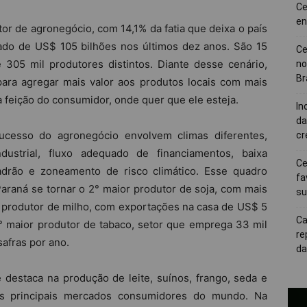
Ce
en
tor de agronegócio, com 14,1% da fatia que deixa o país
ado de US$ 105 bilhões nos últimos dez anos. São 15
Ce
 305 mil produtores distintos. Diante desse cenário,
no
Br
para agregar mais valor aos produtos locais com mais
 à feição do consumidor, onde quer que ele esteja.
In
da
ucesso do agronegócio envolvem climas diferentes,
cr
ndustrial, fluxo adequado de financiamentos, baixa
Ce
adrão e zoneamento de risco climático. Esse quadro
fa
araná se tornar o 2° maior produtor de soja, com mais
su
r produtor de milho, com exportações na casa de US$ 5
Ca
 3° maior produtor de tabaco, setor que emprega 33 mil
re
safras por ano.
da
destaca na produção de leite, suínos, frango, seda e
os principais mercados consumidores do mundo. Na