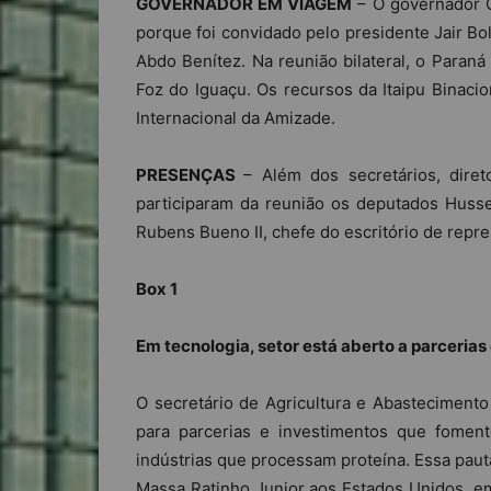
GOVERNADOR EM VIAGEM
– O governador C
porque foi convidado pelo presidente Jair Bo
Abdo Benítez. Na reunião bilateral, o Paran
Foz do Iguaçu. Os recursos da Itaipu Binacio
Internacional da Amizade.
PRESENÇAS
– Além dos secretários, dire
participaram da reunião os deputados Hussei
Rubens Bueno II, chefe do escritório de repr
Box 1
Em tecnologia, setor está aberto a parcerias
O secretário de Agricultura e Abasteciment
para parcerias e investimentos que fome
indústrias que processam proteína. Essa paut
Massa Ratinho Junior aos Estados Unidos, em 