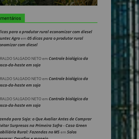
mentários
dicas para o produtor rural economizar com diesel
Nuntec Agro
05 dicas para o produtor rural
em
onomizar com diesel
Controle biológico da
RALDO SALGADO NETO
em
sca-da-haste em soja
Controle biológico da
RALDO SALGADO NETO
em
sca-da-haste em soja
Controle biológico da
RALDO SALGADO NETO
em
sca-da-haste em soja
zenda para Soja: o Que Avaliar Antes de Comprar
Evitar Surpresas na Primeira Safra - Casa Green
obiliária Rural: Fazendas no MS
Solos
em
enosos: Desafios e manejo