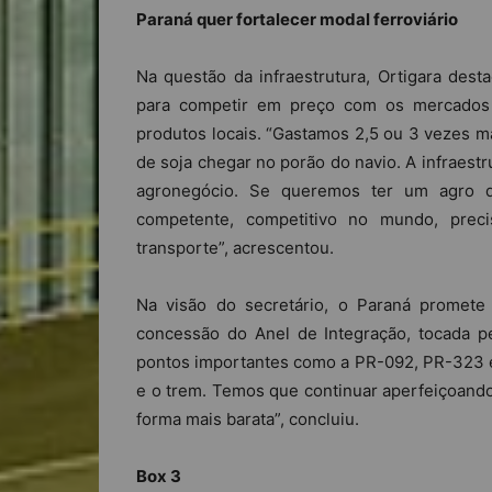
Paraná quer fortalecer modal ferroviário
Na questão da infraestrutura, Ortigara dest
para competir em preço com os mercados a
produtos locais. “Gastamos 2,5 ou 3 vezes m
de soja chegar no porão do navio. A infraest
agronegócio. Se queremos ter um agro q
competente, competitivo no mundo, prec
transporte”, acrescentou.
Na visão do secretário, o Paraná promet
concessão do Anel de Integração, tocada pe
pontos importantes como a PR-092, PR-323 e
e o trem. Temos que continuar aperfeiçoando
forma mais barata”, concluiu.
Box 3