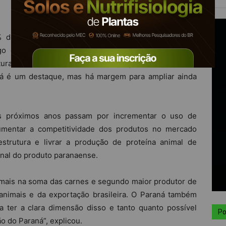
% do PIB do Estado, emprega 840 mil pessoas e é
lgo em torno de US$ 14 bilhões por ano, segundo
ltura e Abastecimento, Norberto Ortigara, na reunião de
raná é um destaque, mas há margem para ampliar ainda
os próximos anos passam por incrementar o uso de
 aumentar a competitividade dos produtos no mercado
aestrutura e livrar a produção de proteína animal de
nal do produto paranaense.
imais na soma das carnes e segundo maior produtor de
animais e da exportação brasileira. O Paraná também
a ter a clara dimensão disso e tanto quanto possível
Po
o do Paraná”, explicou.