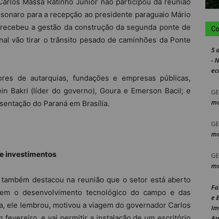
arlos Massa Ratinho Junior não participou da reunião
lsonaro para a recepção ao presidente paraguaio Mário
á recebeu a gestão da construção da segunda ponte de
Co
nal vão tirar o trânsito pesado de caminhões da Ponte
5 
- 
ec
tores de autarquias, fundações e empresas públicas,
n Bakri (líder do governo), Goura e Emerson Bacil; e
GE
mo
esentação do Paraná em Brasília.
GE
mo
 e investimentos
GE
mo
o também destacou na reunião que o setor está aberto
Fa
ntem o desenvolvimento tecnológico do campo e das
e 
a, ele lembrou, motivou a viagem do governador Carlos
Im
fevereiro, e vai permitir a instalação de um escritório
Ar