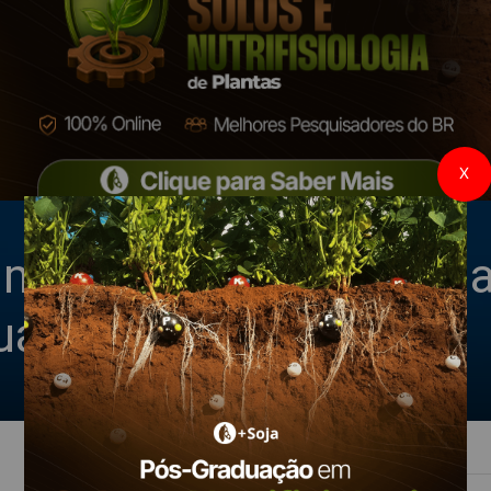
X
 margem para ampliar 
uária