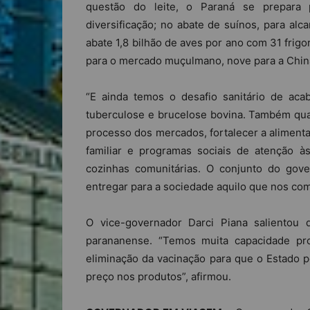
questão do leite, o Paraná se prepara 
diversificação; no abate de suínos, para alc
abate 1,8 bilhão de aves por ano com 31 frig
para o mercado muçulmano, nove para a China
“E ainda temos o desafio sanitário de ac
tuberculose e brucelose bovina. Também qual
processo dos mercados, fortalecer a alimenta
familiar e programas sociais de atenção à
cozinhas comunitárias. O conjunto do gove
entregar para a sociedade aquilo que nos co
O vice-governador Darci Piana salientou
parananense. “Temos muita capacidade pr
eliminação da vacinação para que o Estado p
preço nos produtos”, afirmou.