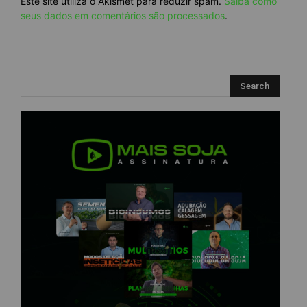
Este site utiliza o Akismet para reduzir spam.
Saiba como
seus dados em comentários são processados
.