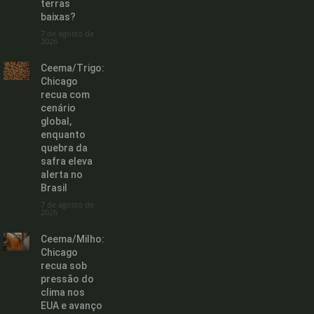
terras
baixas?
7 de agosto de
2026
Ceema/Trigo:
Chicago
recua com
cenário
global,
enquanto
quebra da
safra eleva
alerta no
Brasil
7 de agosto de
2026
Ceema/Milho:
Chicago
recua sob
pressão do
clima nos
EUA e avanço