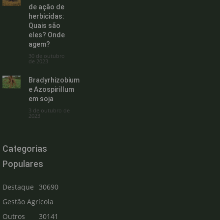
de ação de
herbicidas:
Quais são
eles? Onde
agem?
30 de outubro
de 2023
Bradyrhizobium
e Azospirillum
em soja
3 de outubro de
2023
Categorias
Populares
Destaque
30690
Gestão Agrícola
Outros
30141