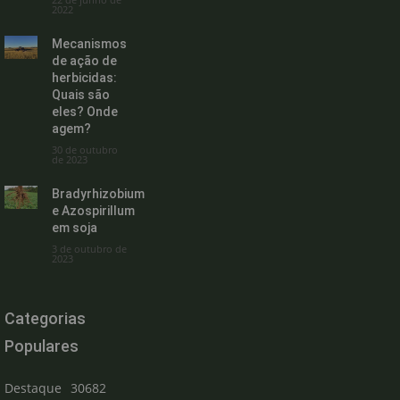
2022
Mecanismos
de ação de
herbicidas:
Quais são
eles? Onde
agem?
30 de outubro
de 2023
Bradyrhizobium
e Azospirillum
em soja
3 de outubro de
2023
Categorias
Populares
Destaque
30682