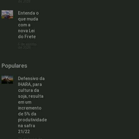
de 2026
Entenda o
que muda
com a
nova Lei
do Frete
6 de agosto
de 2026
Populares
Defensivo da
IHARA, para
cultura da
soja, resulta
em um
incremento
de 5% da
produtividade
na safra
21/22
22 de junho de