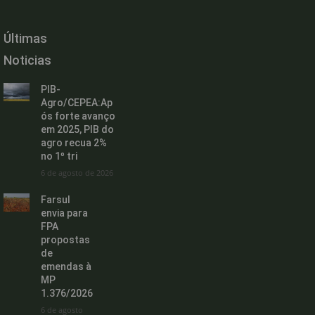
Últimas
Noticias
PIB-
Agro/CEPEA:Ap
ós forte avanço
em 2025, PIB do
agro recua 2%
no 1º tri
6 de agosto de 2026
Farsul
envia para
FPA
propostas
de
emendas à
MP
1.376/2026
6 de agosto