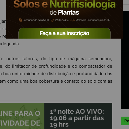
ejamento adequado, pois é uma etapa que determina o
o sucesso de uma lavoura está diretamente ligado ao
 de recomendações técnicas que devem ser levadas em
 adequada.
e outros fatores, do tipo de máquina semeadora,
e, do limitador de profundidade e do compactador de
 boa uniformidade de distribuição e profundidade das
bem como uma boa cobertura e contato do solo com as
Po