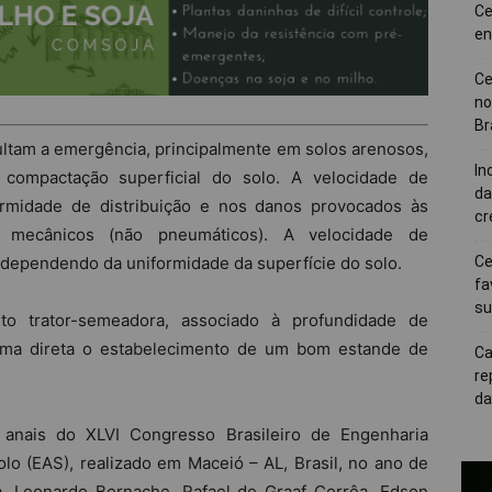
Ce
en
Ce
no
Br
ltam a emergência, principalmente em solos arenosos,
In
 compactação superficial do solo. A velocidade de
da
ormidade de distribuição e nos danos provocados às
cr
 mecânicos (não pneumáticos). A velocidade de
 dependendo da uniformidade da superfície do solo.
Ce
fa
su
o trator-semeadora, associado à profundidade de
rma direta o estabelecimento de um bom estande de
Ca
re
da
 anais do XLVI Congresso Brasileiro de Engenharia
lo (EAS), realizado em Maceió – AL, Brasil, no ano de
a, Leonardo Bernache, Rafael de Graaf Corrêa, Edson