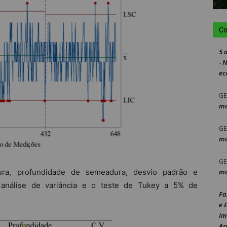
Co
5 
- 
ec
GE
mo
GE
mo
GE
mo
ura, profundidade de semeadura, desvio padrão e
à análise de variância e o teste de Tukey a 5% de
Fa
e 
Im
Ar