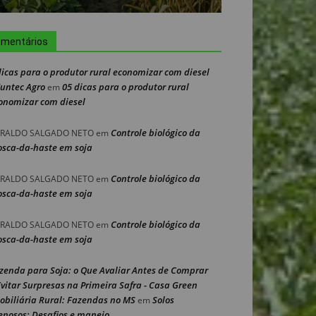
mentários
dicas para o produtor rural economizar com diesel
Nuntec Agro
05 dicas para o produtor rural
em
onomizar com diesel
Controle biológico da
RALDO SALGADO NETO
em
sca-da-haste em soja
Controle biológico da
RALDO SALGADO NETO
em
sca-da-haste em soja
Controle biológico da
RALDO SALGADO NETO
em
sca-da-haste em soja
zenda para Soja: o Que Avaliar Antes de Comprar
Evitar Surpresas na Primeira Safra - Casa Green
obiliária Rural: Fazendas no MS
Solos
em
enosos: Desafios e manejo