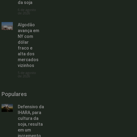
da soja
6 de agosto
de 2026
Algodão
avança em
NY com
dólar
fraco e
alta dos
mercados
vizinhos
5 de agosto
de 2026
Populares
Defensivo da
IHARA, para
cultura da
soja, resulta
em um
incremento