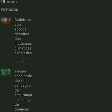
Últimas
Noticias
Cadeia da
soja
aborda
desafios
das
mudanças
climáticas
à logística
6 de agosto
de 2026
Tempo
seco pode
dar falsa
sensação
de
segurança
no manejo
de
doenças