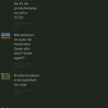
de 5% da
produtividade
na safra
21/22
22 de junho de
2022
Mecanismos
de ação de
herbicidas:
Quais são
eles? Onde
agem?
30 de outubro
de 2023
Bradyrhizobium
e Azospirillum
em soja
3 de outubro de
2023