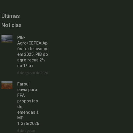
Últimas
Noticias
PIB-
Agro/CEPEA:Ap
ós forte avanço
em 2025, PIB do
agro recua 2%
no 1º tri
6 de agosto de 2026
Farsul
envia para
FPA
propostas
de
emendas à
MP
1.376/2026
6 de agosto