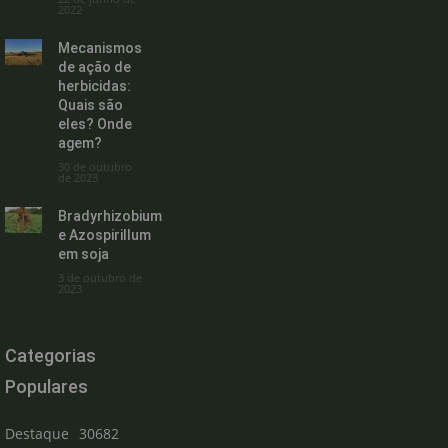
2022
Mecanismos
de ação de
herbicidas:
Quais são
eles? Onde
agem?
30 de outubro
de 2023
Bradyrhizobium
e Azospirillum
em soja
3 de outubro de
2023
Categorias
Populares
Destaque
30682