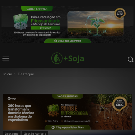
Início
Destaque
Destaque
Gestão Agrícola