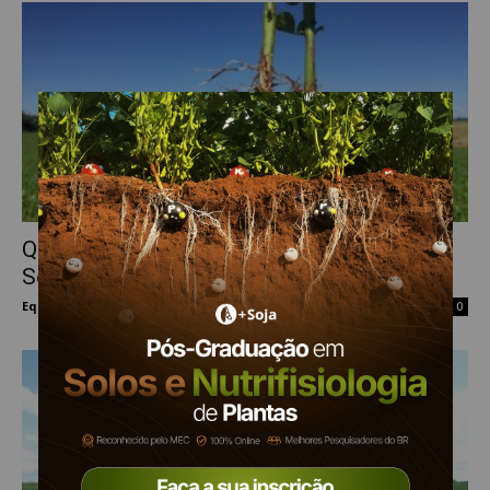
Qual a função do Cobalto e Molibdênio na
Soja?
Equipe Mais Soja
-
11 de outubro de 2023
0