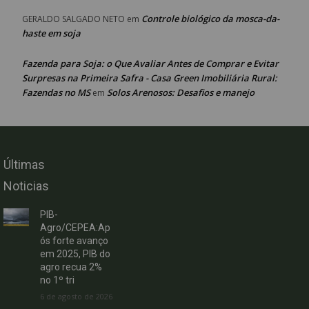
Controle biológico da mosca-da-
GERALDO SALGADO NETO
em
haste em soja
Fazenda para Soja: o Que Avaliar Antes de Comprar e Evitar
Surpresas na Primeira Safra - Casa Green Imobiliária Rural:
Fazendas no MS
Solos Arenosos: Desafios e manejo
em
Últimas
Noticias
PIB-
Agro/CEPEA:Ap
ós forte avanço
em 2025, PIB do
agro recua 2%
no 1º tri
6 de agosto de 2026