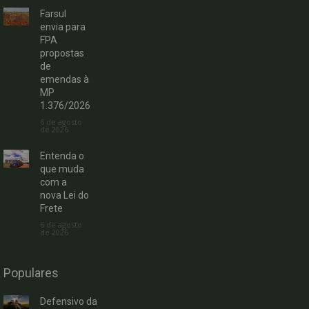
Farsul
envia para
FPA
propostas
de
emendas à
MP
1.376/2026
6 de agosto
de 2026
Entenda o
que muda
com a
nova Lei do
Frete
6 de agosto
de 2026
Populares
Defensivo da