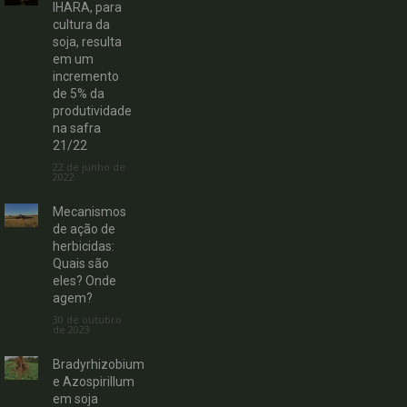
IHARA, para
cultura da
soja, resulta
em um
incremento
de 5% da
produtividade
na safra
21/22
22 de junho de
2022
Mecanismos
de ação de
herbicidas:
Quais são
eles? Onde
agem?
30 de outubro
de 2023
Bradyrhizobium
e Azospirillum
em soja