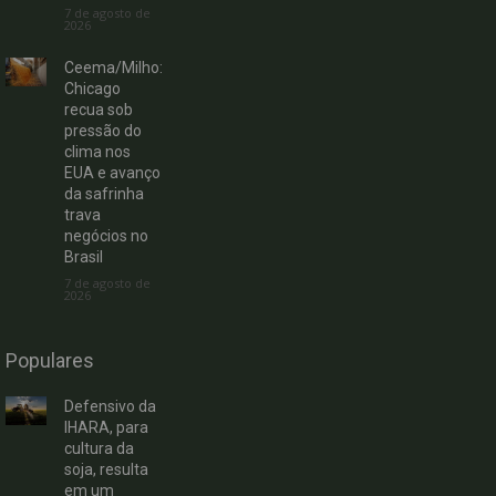
7 de agosto de
2026
Ceema/Milho:
Chicago
recua sob
pressão do
clima nos
EUA e avanço
da safrinha
trava
negócios no
Brasil
7 de agosto de
2026
Populares
Defensivo da
IHARA, para
cultura da
soja, resulta
em um