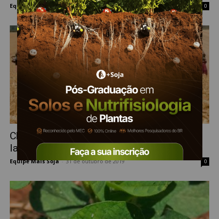
Equipe Mais Soja
-
20 de janeiro de 2022
0
Chuvas causaram, sim, impactos nas
lavouras de trigo e isto pode...
Equipe Mais Soja
-
31 de outubro de 2019
0