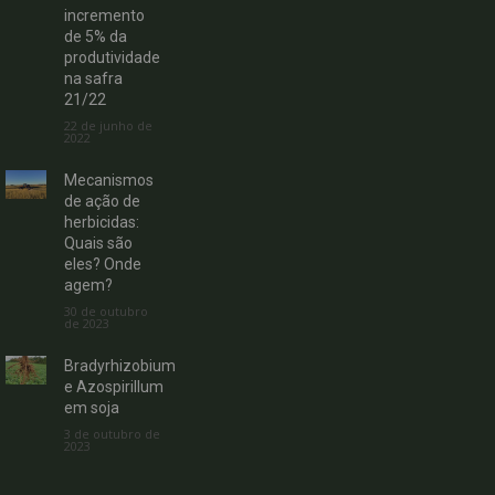
incremento
de 5% da
produtividade
na safra
21/22
22 de junho de
2022
Mecanismos
de ação de
herbicidas:
Quais são
eles? Onde
agem?
30 de outubro
de 2023
Bradyrhizobium
e Azospirillum
em soja
3 de outubro de
2023