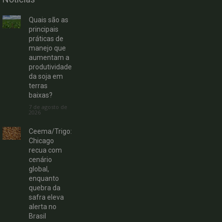
Quais são as
principais
práticas de
manejo que
aumentam a
produtividade
da soja em
terras
baixas?
7 de agosto de
2026
Ceema/Trigo:
Chicago
recua com
cenário
global,
enquanto
quebra da
safra eleva
alerta no
Brasil