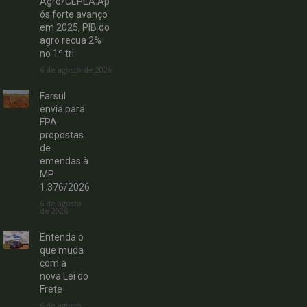
Agro/CEPEA:Ap
ós forte avanço
em 2025, PIB do
agro recua 2%
no 1º tri
6 de agosto de 2026
Farsul
envia para
FPA
propostas
de
emendas à
MP
1.376/2026
6 de agosto
de 2026
Entenda o
que muda
com a
nova Lei do
Frete
6 de agosto