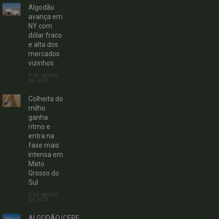
Algodão
avança em
NY com
dólar fraco
e alta dos
mercados
vizinhos
5 de agosto
de 2026
Colheita do
milho
ganha
ritmo e
entra na
fase mais
intensa em
Mato
Grosso do
Sul
5 de agosto
de 2026
ALGODÃO/CEPE