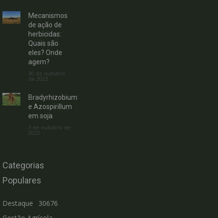
Mecanismos
de ação de
herbicidas:
Quais são
eles? Onde
agem?
30 de outubro
de 2023
Bradyrhizobium
e Azospirillum
em soja
3 de outubro de
2023
Categorias
Populares
Destaque
30676
Gestão Agrícola