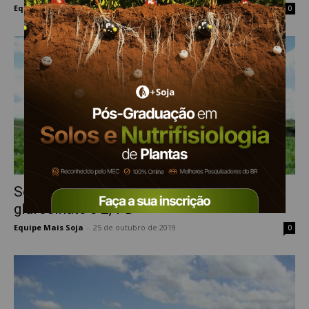
Equipe Mais Soja
-
29 de maio de 2020
0
Soja tolerante aos herbicidas glyphosate,
glufosinate e 2,4-D
Equipe Mais Soja
-
25 de outubro de 2019
0