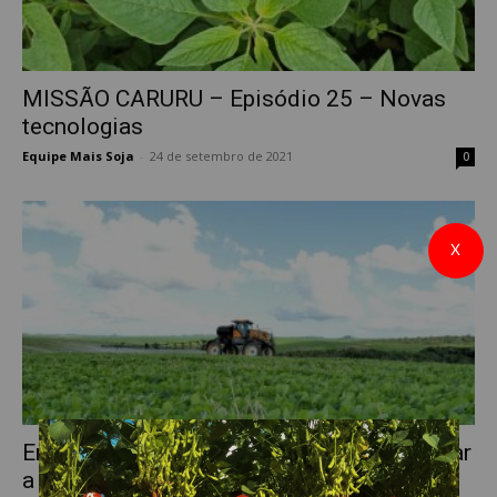
MISSÃO CARURU – Episódio 25 – Novas
tecnologias
Equipe Mais Soja
-
24 de setembro de 2021
0
X
Enlist®: a tecnologia que promete aumentar
a eficiência no controle de...