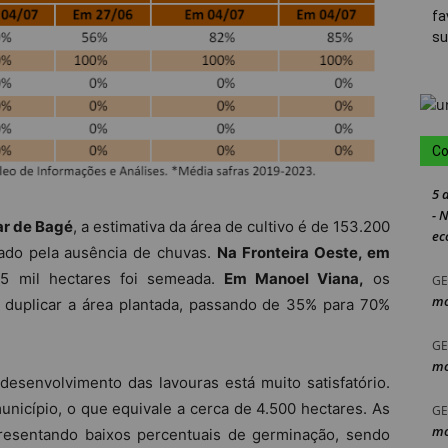
fa
su
Co
5 
- 
ar de Bagé
, a estimativa da área de cultivo é de 153.200
ec
ciado pela ausência de chuvas.
Na Fronteira Oeste, em
25 mil hectares foi semeada.
Em Manoel Viana,
os
GE
mo
 duplicar a área plantada, passando de 35% para 70%
GE
mo
desenvolvimento das lavouras está muito satisfatório.
icípio, o que equivale a cerca de 4.500 hectares. As
GE
mo
resentando baixos percentuais de germinação, sendo