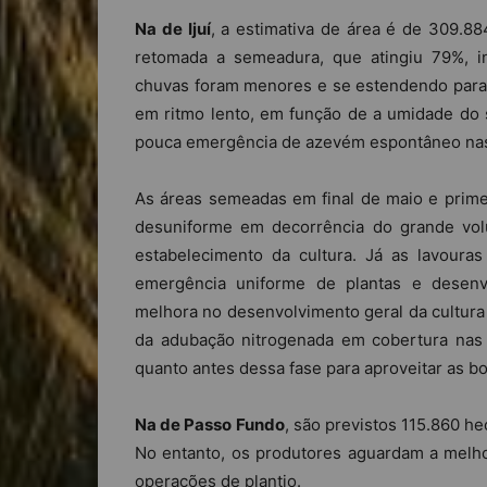
Na de Ijuí
, a estimativa de área é de 309.884
retomada a semeadura, que atingiu 79%, 
chuvas foram menores e se estendendo para
em ritmo lento, em função de a umidade do s
pouca emergência de azevém espontâneo nas
As áreas semeadas em final de maio e prime
desuniforme em decorrência do grande vol
estabelecimento da cultura. Já as lavour
emergência uniforme de plantas e desenvo
melhora no desenvolvimento geral da cultura 
da adubação nitrogenada em cobertura nas l
quanto antes dessa fase para aproveitar as bo
Na de Passo Fundo
, são previstos 115.860 h
No entanto, os produtores aguardam a melhor
operações de plantio.