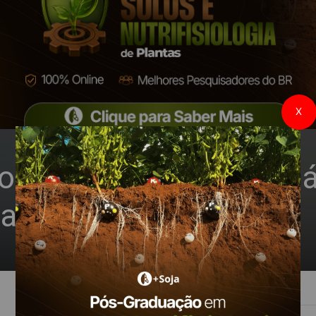
X
io avança para 69% da 
tado