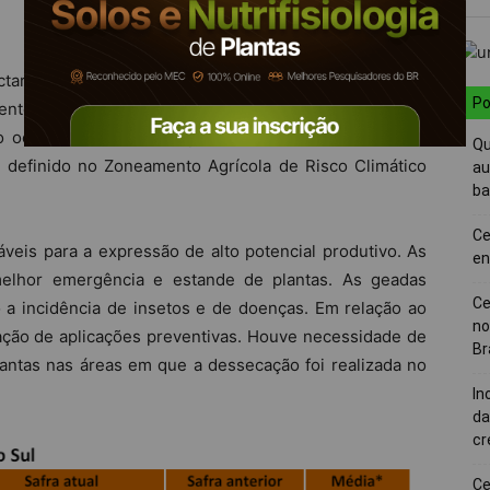
ctares. No período, avançou o plantio para 69% da área
Po
mente em regiões onde houve maior umidade relativa do
 ocorreram chuvas. O plantio está atrasado, mas há
Qu
 definido no Zoneamento Agrícola de Risco Climático
au
ba
Ce
veis para a expressão de alto potencial produtivo. As
en
melhor emergência e estande de plantas. As geadas
Ce
 a incidência de insetos e de doenças. Em relação ao
no
ização de aplicações preventivas. Houve necessidade de
Br
antas nas áreas em que a dessecação foi realizada no
In
da
cr
Ce