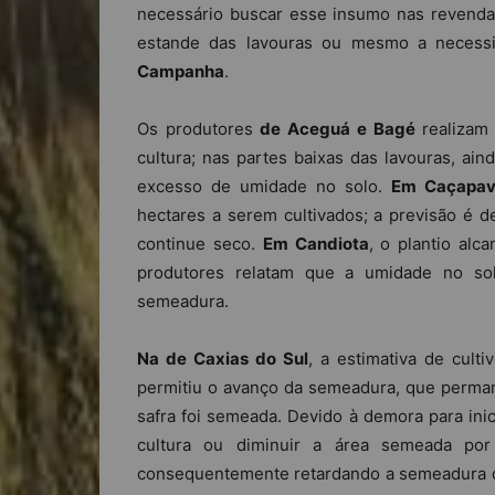
necessário buscar esse insumo nas revendas
estande das lavouras ou mesmo a necess
Campanha
.
Os produtores
de Aceguá e Bagé
realizam 
cultura; nas partes baixas das lavouras, ain
excesso de umidade no solo.
Em Caçapav
hectares a serem cultivados; a previsão é de
continue seco.
Em Candiota
, o plantio alc
produtores relatam que a umidade no sol
semeadura.
Na de Caxias do Sul
, a estimativa de cult
permitiu o avanço da semeadura, que perman
safra foi semeada. Devido à demora para ini
cultura ou diminuir a área semeada por 
consequentemente retardando a semeadura da