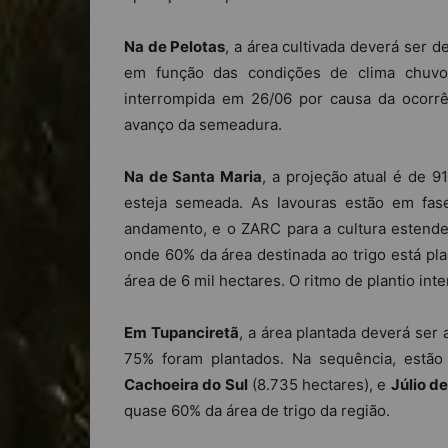
Na de Pelotas
, a área cultivada deverá ser d
em função das condições de clima chuvo
interrompida em 26/06 por causa da ocorr
avanço da semeadura.
Na de Santa Maria
, a projeção atual é de 
esteja semeada. As lavouras estão em fas
andamento, e o ZARC para a cultura estend
onde 60% da área destinada ao trigo está plan
área de 6 mil hectares. O ritmo de plantio int
Em Tupanciretã
, a área plantada deverá ser 
75% foram plantados. Na sequência, estã
Cachoeira do Sul
(8.735 hectares), e
Júlio de
quase 60% da área de trigo da região.