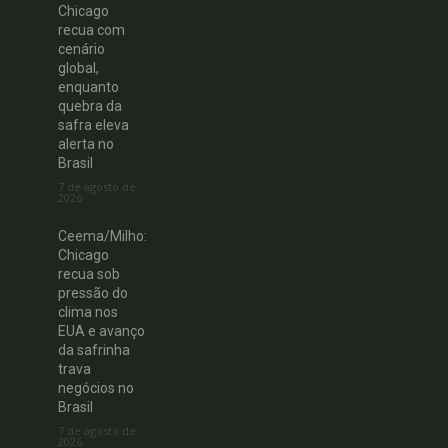
Chicago
recua com
cenário
global,
enquanto
quebra da
safra eleva
alerta no
Brasil
7 de agosto de
2026
Ceema/Milho:
Chicago
recua sob
pressão do
clima nos
EUA e avanço
da safrinha
trava
negócios no
Brasil
7 de agosto de
2026