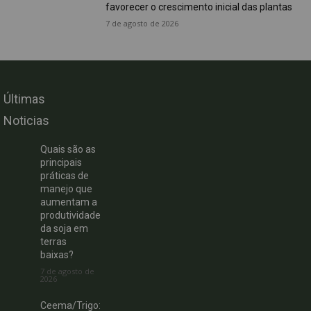
favorecer o crescimento inicial das plantas
7 de agosto de 2026
Últimas
Noticias
Quais são as
principais
práticas de
manejo que
aumentam a
produtividade
da soja em
terras
baixas?
7 de agosto de
2026
Ceema/Trigo: