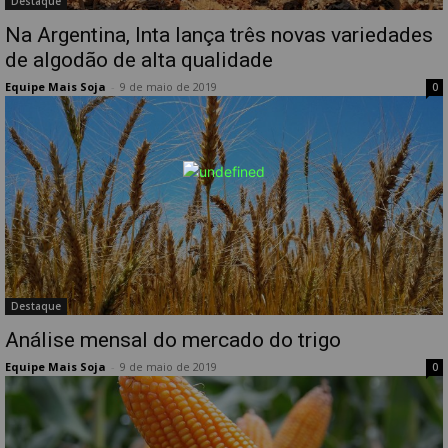
Destaque
Na Argentina, Inta lança três novas variedades
de algodão de alta qualidade
Equipe Mais Soja
-
9 de maio de 2019
0
Destaque
Análise mensal do mercado do trigo
Equipe Mais Soja
-
9 de maio de 2019
0