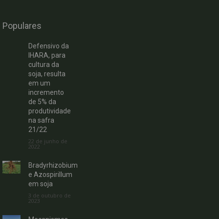
Populares
Defensivo da
IHARA, para
cultura da
soja, resulta
em um
incremento
de 5% da
produtividade
na safra
21/22
22 de junho de
2022
Bradyrhizobium
e Azospirillum
em soja
3 de outubro de
2023