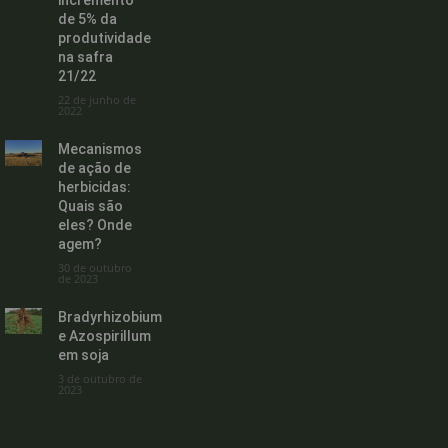
de 5% da
produtividade
na safra
21/22
22 de junho de
2022
Mecanismos
de ação de
herbicidas:
Quais são
eles? Onde
agem?
30 de outubro
de 2023
Bradyrhizobium
e Azospirillum
em soja
3 de outubro de
2023