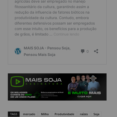
TAGS
mercado
Milho
Produtividade
raízes
Soja