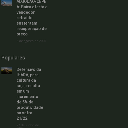
ALGODÃO/CEPE
A: Baixa oferta e
vendedor
retraído
sustentam
recuperação de
preço
5 de agosto de 2026
Populares
Defensivo da
IHARA, para
cultura da
soja, resulta
em um
incremento
de 5% da
produtividade
na safra
21/22
22 de junho de