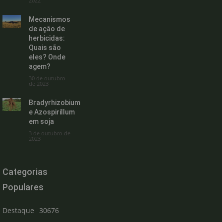
2022
Mecanismos
de ação de
herbicidas:
Quais são
eles? Onde
agem?
30 de outubro
de 2023
Bradyrhizobium
e Azospirillum
em soja
3 de outubro de
2023
Categorias
Populares
Destaque
30676