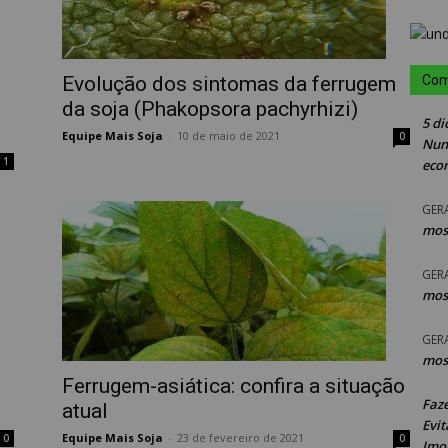
Evolução dos sintomas da ferrugem
Com
da soja (Phakopsora pachyrhizi)
5 di
Equipe Mais Soja
-
10 de maio de 2021
0
Nun
1
eco
GER
mos
GER
mos
GER
mos
Ferrugem-asiática: confira a situação
Faz
atual
Evit
Equipe Mais Soja
-
23 de fevereiro de 2021
0
0
Imob