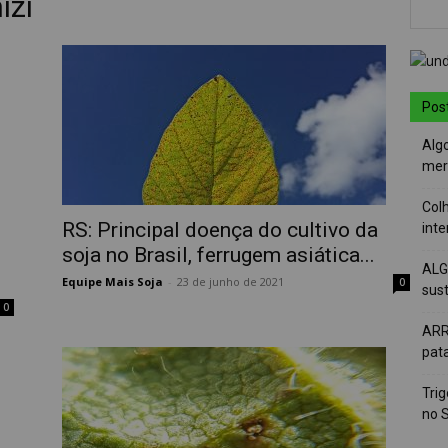
izi
Pos
Alg
mer
Colh
RS: Principal doença do cultivo da
int
soja no Brasil, ferrugem asiática...
ALG
Equipe Mais Soja
-
23 de junho de 2021
0
sus
0
ARR
pat
Tri
no 