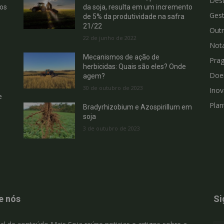
Des
hos
da soja, resulta em um incremento
Gest
de 5% da produtividade na safra
21/22
Out
22 de junho de 2022
Not
Mecanismos de ação de
Pra
herbicidas: Quais são eles? Onde
Doe
agem?
30 de outubro de 2023
Ino
e
Plan
Bradyrhizobium e Azospirillum em
soja
3 de outubro de 2023
e nós
Si