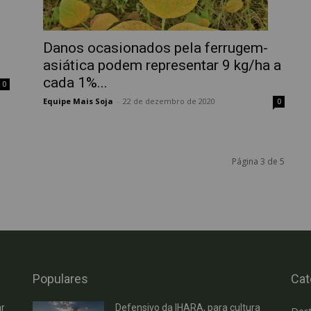
Danos ocasionados pela ferrugem-
asiática podem representar 9 kg/ha a
cada 1%...
0
Equipe Mais Soja
-
22 de dezembro de 2020
0
Página 3 de 5
Populares
Cat
r
Defensivo da IHARA, para cultura