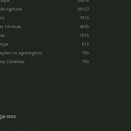
taque
30676
ão Agrícola
30127
ros
7915
as Técnicas
4035
gas
1015
nças
815
vações no agronegócio
790
tas Daninhas
750
ga-nos