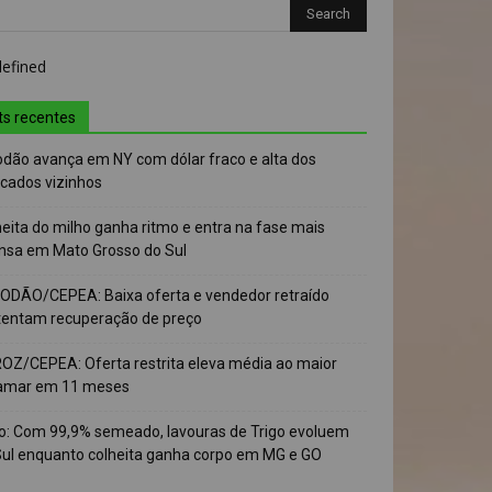
ts recentes
odão avança em NY com dólar fraco e alta dos
cados vizinhos
eita do milho ganha ritmo e entra na fase mais
ensa em Mato Grosso do Sul
ODÃO/CEPEA: Baixa oferta e vendedor retraído
tentam recuperação de preço
OZ/CEPEA: Oferta restrita eleva média ao maior
amar em 11 meses
go: Com 99,9% semeado, lavouras de Trigo evoluem
Sul enquanto colheita ganha corpo em MG e GO