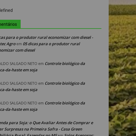
entários
cas para o produtor rural economizar com diesel -
tec Agro
05 dicas para o produtor rural
em
nomizar com diesel
Controle biológico da
ALDO SALGADO NETO
em
ca-da-haste em soja
Controle biológico da
ALDO SALGADO NETO
em
ca-da-haste em soja
Controle biológico da
ALDO SALGADO NETO
em
ca-da-haste em soja
enda para Soja: o Que Avaliar Antes de Comprar e
ar Surpresas na Primeira Safra - Casa Green
iliária Rural: Fazendas no MS
Solos Arenosos:
em