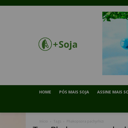
HOME
PÓS MAIS SOJA
ASSINE MAIS S
Início
Tags
Phakopsora pachyrhizi