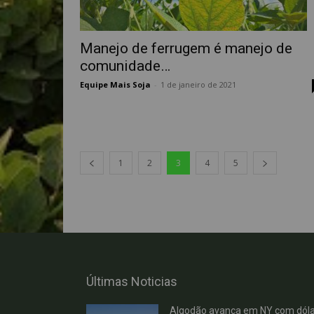
Manejo de ferrugem é manejo de
comunidade…
Equipe Mais Soja
-
1 de janeiro de 2021
1
2
3
4
5
Últimas Noticias
Algodão avança em NY com dóla