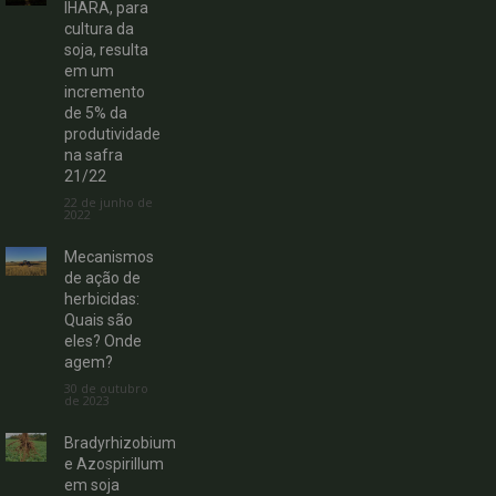
IHARA, para
cultura da
soja, resulta
em um
incremento
de 5% da
produtividade
na safra
21/22
22 de junho de
2022
Mecanismos
de ação de
herbicidas:
Quais são
eles? Onde
agem?
30 de outubro
de 2023
Bradyrhizobium
e Azospirillum
em soja