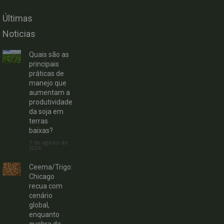
Últimas
Noticias
Quais são as
principais
práticas de
manejo que
aumentam a
produtividade
da soja em
terras
baixas?
7 de agosto de
2026
Ceema/Trigo:
Chicago
recua com
cenário
global,
enquanto
quebra da