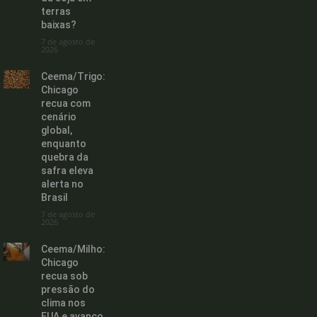
terras
baixas?
7 de agosto de
2026
Ceema/Trigo:
Chicago
recua com
cenário
global,
enquanto
quebra da
safra eleva
alerta no
Brasil
7 de agosto de
2026
Ceema/Milho:
Chicago
recua sob
pressão do
clima nos
EUA e avanço