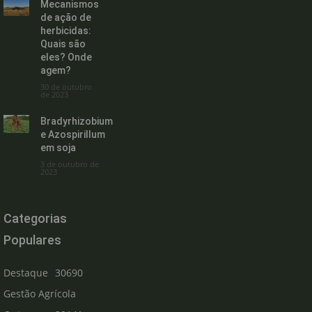
Mecanismos
de ação de
herbicidas:
Quais são
eles? Onde
agem?
30 de outubro
de 2023
Bradyrhizobium
e Azospirillum
em soja
3 de outubro de
2023
Categorias
Populares
Destaque
30690
Gestão Agrícola