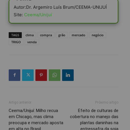
Autor:Dr. Argemiro Luís Brum/CEEMA-UNIJUÍ
Site:
Ceema/Unijuí
TAGS
clima
compra
grão
mercado
negócio
TRIGO
venda
Artigo anterior
Próximo artigo
Ceema/Unijuí: Milho recua
Efeito de culturas de
em Chicago, mas clima
cobertura no manejo das
preocupa e mercado aposta
plantas daninhas na
em alta no Brasil
entressafra da soja