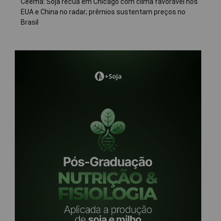
Ceema: Soja recua em Chicago com clima favorável nos
EUA e China no radar; prêmios sustentam preços no
Brasil