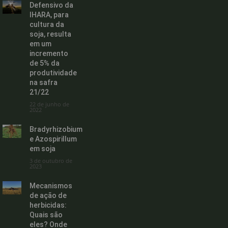
Defensivo da
IHARA, para
cultura da
soja, resulta
em um
incremento
de 5% da
produtividade
na safra
21/22
22 de junho de
2022
Bradyrhizobium
e Azospirillum
em soja
3 de outubro de
2023
Mecanismos
de ação de
herbicidas:
Quais são
eles? Onde