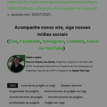
https://ainfo.cnptia.embrapa.br/digital/bitstream/item/
36617/1/Manejo-integrado-dos-pulgoes-de-trigo.pdf
>, acesso em: 20/07/2021.
Acompanhe nosso site, siga nossas
mídias sociais
(
Site
,
Facebook
,
Instagram
,
Linkedin
,
Canal
no YouTube
)
TAGS
controle de pulgão no trigo
Glauber Sturmer
longevidade de pulgões
mintoramento de pulgão no trigo
monitoramento de pulgão
monitoramento de pulgões
prolificidade de pulgões
Pulgão em trigo