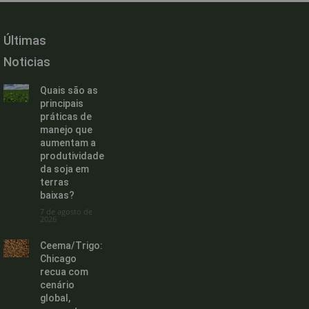
Últimas
Noticias
Quais são as
principais
práticas de
manejo que
aumentam a
produtividade
da soja em
terras
baixas?
7 de agosto de
2026
Ceema/Trigo:
Chicago
recua com
cenário
global,