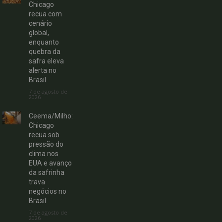
Chicago
recua com
cenário
global,
enquanto
quebra da
safra eleva
alerta no
Brasil
7 de agosto de
2026
Ceema/Milho:
Chicago
recua sob
pressão do
clima nos
EUA e avanço
da safrinha
trava
negócios no
Brasil
7 de agosto de
2026