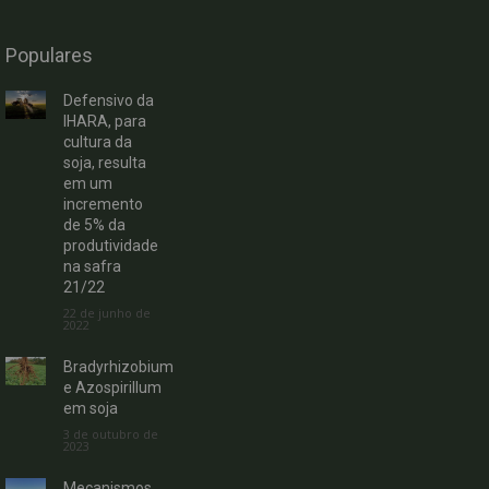
Populares
Defensivo da
IHARA, para
cultura da
soja, resulta
em um
incremento
de 5% da
produtividade
na safra
21/22
22 de junho de
2022
Bradyrhizobium
e Azospirillum
em soja
3 de outubro de
2023
Mecanismos