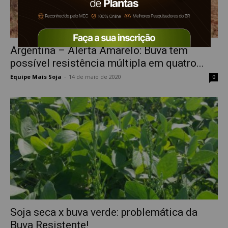
Argentina – Alerta Amarelo: Buva tem
possível resistência múltipla em quatro...
Equipe Mais Soja
-
14 de maio de 2020
0
Soja seca x buva verde: problemática da
Buva Resistente!